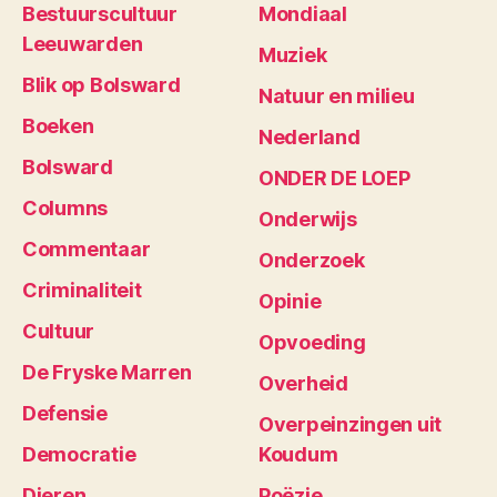
Bestuurscultuur
Mondiaal
Leeuwarden
Muziek
Blik op Bolsward
Natuur en milieu
Boeken
Nederland
Bolsward
ONDER DE LOEP
Columns
Onderwijs
Commentaar
Onderzoek
Criminaliteit
Opinie
Cultuur
Opvoeding
De Fryske Marren
Overheid
Defensie
Overpeinzingen uit
Democratie
Koudum
Dieren
Poëzie