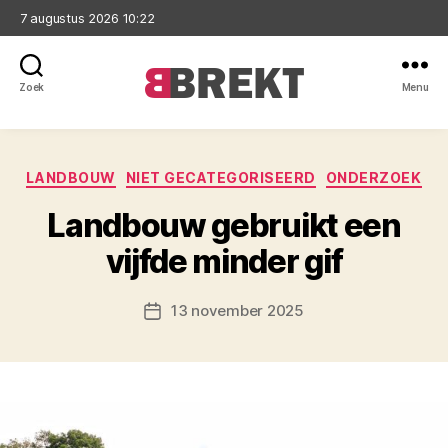
7 augustus 2026 10:22
Zoek
Menu
Brekt
Categorieën
LANDBOUW
NIET GECATEGORISEERD
ONDERZOEK
Landbouw gebruikt een
vijfde minder gif
13 november 2025
Berichtdatum