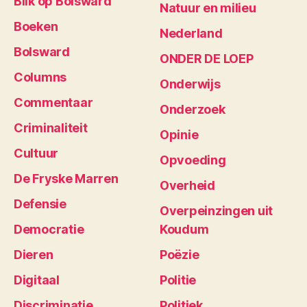
Blik op Bolsward
Natuur en milieu
Boeken
Nederland
Bolsward
ONDER DE LOEP
Columns
Onderwijs
Commentaar
Onderzoek
Criminaliteit
Opinie
Cultuur
Opvoeding
De Fryske Marren
Overheid
Defensie
Overpeinzingen uit
Democratie
Koudum
Dieren
Poëzie
Digitaal
Politie
Discriminatie
Politiek