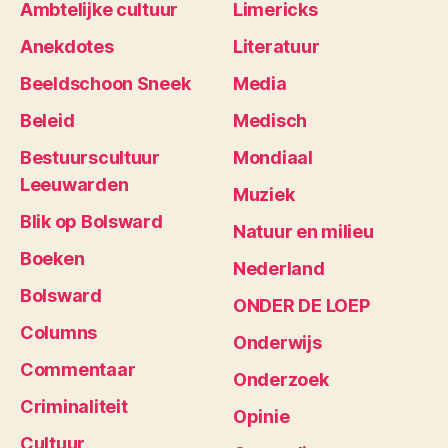
Ambtelijke cultuur
Limericks
Anekdotes
Literatuur
Beeldschoon Sneek
Media
Beleid
Medisch
Bestuurscultuur
Mondiaal
Leeuwarden
Muziek
Blik op Bolsward
Natuur en milieu
Boeken
Nederland
Bolsward
ONDER DE LOEP
Columns
Onderwijs
Commentaar
Onderzoek
Criminaliteit
Opinie
Cultuur