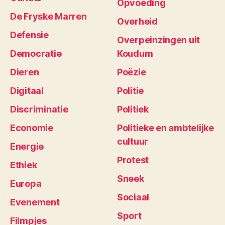
Opvoeding
De Fryske Marren
Overheid
Defensie
Overpeinzingen uit
Democratie
Koudum
Dieren
Poëzie
Digitaal
Politie
Discriminatie
Politiek
Economie
Politieke en ambtelijke
cultuur
Energie
Protest
Ethiek
Sneek
Europa
Sociaal
Evenement
Sport
Filmpjes