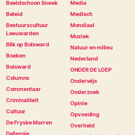
Beeldschoon Sneek
Media
Beleid
Medisch
Bestuurscultuur
Mondiaal
Leeuwarden
Muziek
Blik op Bolsward
Natuur en milieu
Boeken
Nederland
Bolsward
ONDER DE LOEP
Columns
Onderwijs
Commentaar
Onderzoek
Criminaliteit
Opinie
Cultuur
Opvoeding
De Fryske Marren
Overheid
Defensie