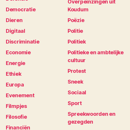
Overpeinzingen uit
Democratie
Koudum
Dieren
Poëzie
Digitaal
Politie
Discriminatie
Politiek
Economie
Politieke en ambtelijke
cultuur
Energie
Protest
Ethiek
Sneek
Europa
Sociaal
Evenement
Sport
Filmpjes
Spreekwoorden en
Filosofie
gezegden
Financiën