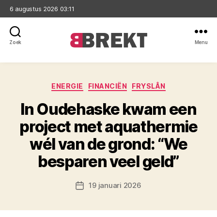
6 augustus 2026 03:11
Zoek
Menu
Brekt
Categorieën
ENERGIE
FINANCIËN
FRYSLÂN
In Oudehaske kwam een
project met aquathermie
wél van de grond: “We
besparen veel geld”
19 januari 2026
Berichtdatum