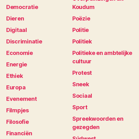
Democratie
Koudum
Dieren
Poëzie
Digitaal
Politie
Discriminatie
Politiek
Economie
Politieke en ambtelijke
cultuur
Energie
Protest
Ethiek
Sneek
Europa
Sociaal
Evenement
Sport
Filmpjes
Spreekwoorden en
Filosofie
gezegden
Financiën
Súdwest