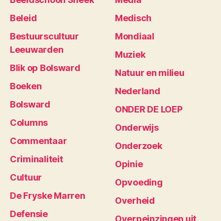
Beleid
Medisch
Bestuurscultuur
Mondiaal
Leeuwarden
Muziek
Blik op Bolsward
Natuur en milieu
Boeken
Nederland
Bolsward
ONDER DE LOEP
Columns
Onderwijs
Commentaar
Onderzoek
Criminaliteit
Opinie
Cultuur
Opvoeding
De Fryske Marren
Overheid
Defensie
Overpeinzingen uit