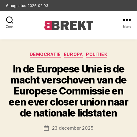
6 augustus 2026 02:03
Zoek
Menu
Brekt
Categorieën
DEMOCRATIE
EUROPA
POLITIEK
In de Europese Unie is de
macht verschoven van de
Europese Commissie en
een ever closer union naar
de nationale lidstaten
23 december 2025
Berichtdatum