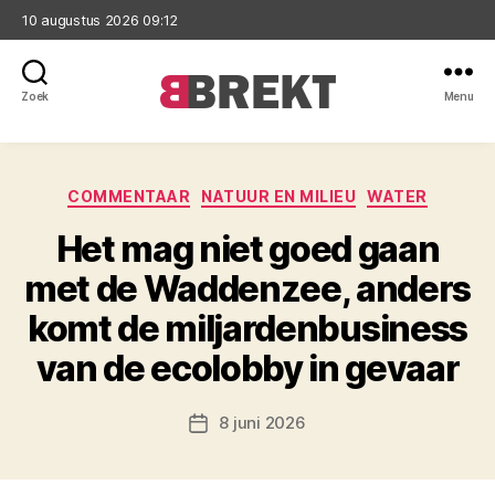
10 augustus 2026 09:12
Zoek
Menu
Brekt
Categorieën
COMMENTAAR
NATUUR EN MILIEU
WATER
Het mag niet goed gaan
met de Waddenzee, anders
komt de miljardenbusiness
van de ecolobby in gevaar
8 juni 2026
Berichtdatum