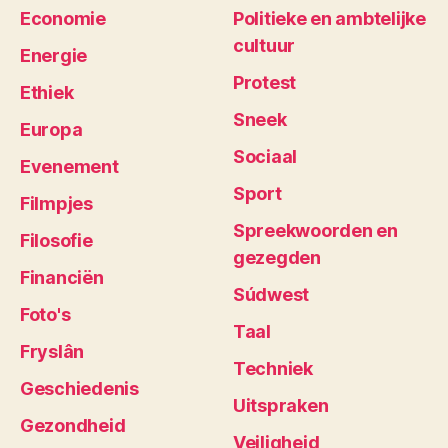
Economie
Politieke en ambtelijke
cultuur
Energie
Protest
Ethiek
Sneek
Europa
Sociaal
Evenement
Sport
Filmpjes
Spreekwoorden en
Filosofie
gezegden
Financiën
Súdwest
Foto's
Taal
Fryslân
Techniek
Geschiedenis
Uitspraken
Gezondheid
Veiligheid