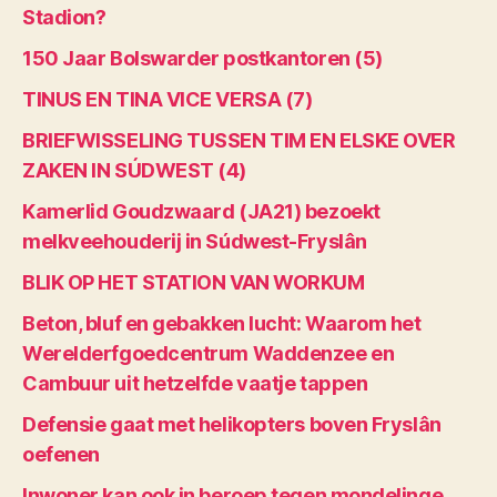
Stadion?
150 Jaar Bolswarder postkantoren (5)
TINUS EN TINA VICE VERSA (7)
BRIEFWISSELING TUSSEN TIM EN ELSKE OVER
ZAKEN IN SÚDWEST (4)
Kamerlid Goudzwaard (JA21) bezoekt
melkveehouderij in Súdwest-Fryslân
BLIK OP HET STATION VAN WORKUM
Beton, bluf en gebakken lucht: Waarom het
Werelderfgoedcentrum Waddenzee en
Cambuur uit hetzelfde vaatje tappen
Defensie gaat met helikopters boven Fryslân
oefenen
Inwoner kan ook in beroep tegen mondelinge