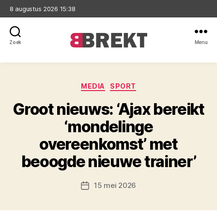
8 augustus 2026 15:38
Zoek
Menu
Brekt
Categorieën
MEDIA
SPORT
Groot nieuws: ‘Ajax bereikt
‘mondelinge
overeenkomst’ met
beoogde nieuwe trainer’
15 mei 2026
Berichtdatum