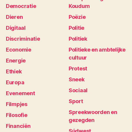
Democratie
Koudum
Dieren
Poëzie
Digitaal
Politie
Discriminatie
Politiek
Economie
Politieke en ambtelijke
cultuur
Energie
Protest
Ethiek
Sneek
Europa
Sociaal
Evenement
Sport
Filmpjes
Spreekwoorden en
Filosofie
gezegden
Financiën
Súdwest