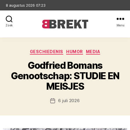
8 augustus 2026 07:23
Zoek
Menu
Brekt
Categorieën
GESCHIEDENIS
HUMOR
MEDIA
Godfried Bomans
Genootschap: STUDIE EN
MEISJES
6 juli 2026
Berichtdatum