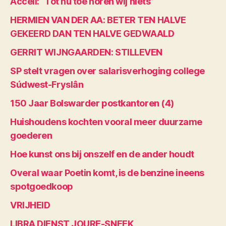
Accell: “Tot nu toe horen wij niets”
HERMIEN VAN DER AA: BETER TEN HALVE
GEKEERD DAN TEN HALVE GEDWAALD
GERRIT WIJNGAARDEN: STILLEVEN
SP stelt vragen over salarisverhoging college
Súdwest-Fryslân
150 Jaar Bolswarder postkantoren (4)
Huishoudens kochten vooral meer duurzame
goederen
Hoe kunst ons bij onszelf en de ander houdt
Overal waar Poetin komt, is de benzine ineens
spotgoedkoop
VRIJHEID
LIBRA DIENST JOURE-SNEEK