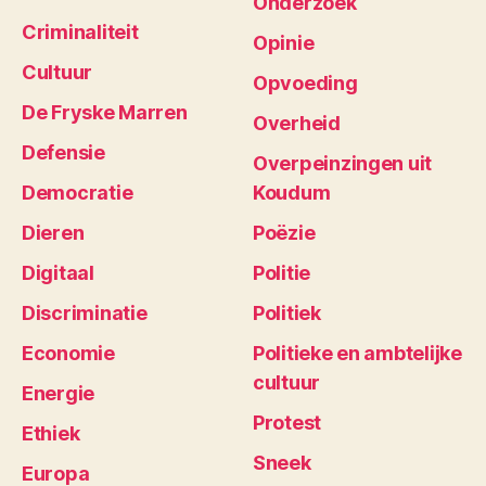
Onderzoek
Criminaliteit
Opinie
Cultuur
Opvoeding
De Fryske Marren
Overheid
Defensie
Overpeinzingen uit
Democratie
Koudum
Dieren
Poëzie
Digitaal
Politie
Discriminatie
Politiek
Economie
Politieke en ambtelijke
cultuur
Energie
Protest
Ethiek
Sneek
Europa