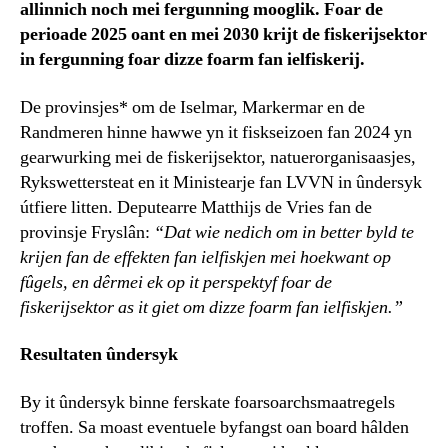
allinnich noch mei fergunning mooglik. Foar de
perioade 2025 oant en mei 2030 krijt de fiskerijsektor
in fergunning foar dizze foarm fan ielfiskerij.
De provinsjes* om de Iselmar, Markermar en de
Randmeren hinne hawwe yn it fiskseizoen fan 2024 yn
gearwurking mei de fiskerijsektor, natuerorganisaasjes,
Rykswettersteat en it Ministearje fan LVVN in ûndersyk
útfiere litten. Deputearre Matthijs de Vries fan de
provinsje Fryslân:
“Dat wie nedich om in better byld te
krijen fan de effekten fan ielfiskjen mei hoekwant op
fûgels, en dêrmei ek op it perspektyf foar de
fiskerijsektor as it giet om dizze foarm fan ielfiskjen.”
Resultaten ûndersyk
By it ûndersyk binne ferskate foarsoarchsmaatregels
troffen. Sa moast eventuele byfangst oan board hâlden