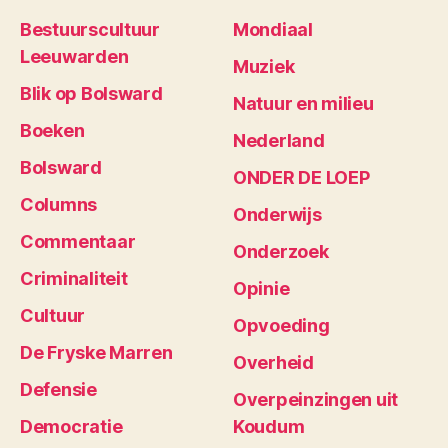
Bestuurscultuur
Mondiaal
Leeuwarden
Muziek
Blik op Bolsward
Natuur en milieu
Boeken
Nederland
Bolsward
ONDER DE LOEP
Columns
Onderwijs
Commentaar
Onderzoek
Criminaliteit
Opinie
Cultuur
Opvoeding
De Fryske Marren
Overheid
Defensie
Overpeinzingen uit
Democratie
Koudum