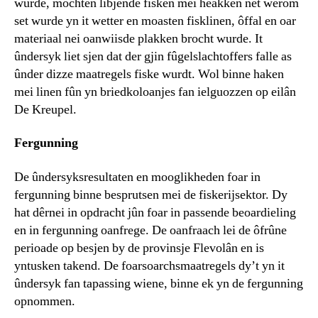
wurde, mochten libjende fisken mei heakken net werom
set wurde yn it wetter en moasten fisklinen, ôffal en oar
materiaal nei oanwiisde plakken brocht wurde. It
ûndersyk liet sjen dat der gjin fûgelslachtoffers falle as
ûnder dizze maatregels fiske wurdt. Wol binne haken
mei linen fûn yn briedkoloanjes fan ielguozzen op eilân
De Kreupel.
Fergunning
De ûndersyksresultaten en mooglikheden foar in
fergunning binne besprutsen mei de fiskerijsektor. Dy
hat dêrnei in opdracht jûn foar in passende beoardieling
en in fergunning oanfrege. De oanfraach lei de ôfrûne
perioade op besjen by de provinsje Flevolân en is
yntusken takend. De foarsoarchsmaatregels dy’t yn it
ûndersyk fan tapassing wiene, binne ek yn de fergunning
opnommen.