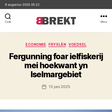
8 augustus 2026 05:22
Zoek
Menu
Brekt
Categorieën
ECONOMIE
FRYSLÂN
VOEDSEL
Fergunning foar ielfiskerij
mei hoekwant yn
Iselmargebiet
13 juni 2025
Berichtdatum