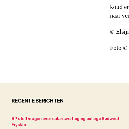
koud en 
naar ve
© Elsij
Foto © 
RECENTE BERICHTEN
SP stelt vragen over salarisverhoging college Súdwest-
Fryslân