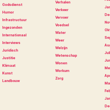
Verhalen
Godsdienst
Ja
Verkeer
Humor
De
Vervoer
Infrastructuur
No
Voedsel
Ingezonden
Ok
Water
Internationaal
Se
Weer
Interviews
Au
Welzijn
Juridisch
Jul
Wetenschap
Justitie
Ju
Wonen
Klimaat
Me
Workum
Kunst
Apr
Zorg
Landbouw
Ma
Fe
Ja
De