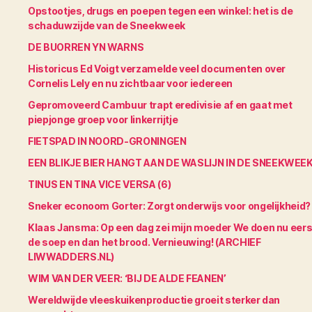
Opstootjes, drugs en poepen tegen een winkel: het is de
schaduwzijde van de Sneekweek
DE BUORREN YN WARNS
Historicus Ed Voigt verzamelde veel documenten over
Cornelis Lely en nu zichtbaar voor iedereen
Gepromoveerd Cambuur trapt eredivisie af en gaat met
piepjonge groep voor linkerrijtje
FIETSPAD IN NOORD-GRONINGEN
EEN BLIKJE BIER HANGT AAN DE WASLIJN IN DE SNEEKWEE
TINUS EN TINA VICE VERSA (6)
Sneker econoom Gorter: Zorgt onderwijs voor ongelijkheid?
Klaas Jansma: Op een dag zei mijn moeder We doen nu eers
de soep en dan het brood. Vernieuwing! (ARCHIEF
LIWWADDERS.NL)
WIM VAN DER VEER: ‘BIJ DE ALDE FEANEN’
Wereldwijde vleeskuikenproductie groeit sterker dan