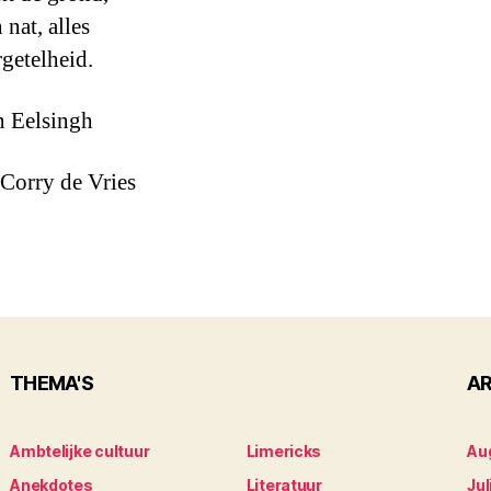
nat, alles
rgetelheid.
n Eelsingh
Corry de Vries
THEMA'S
AR
Ambtelijke cultuur
Limericks
Au
Anekdotes
Literatuur
Jul