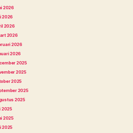
ni 2026
i 2026
il 2026
art 2026
bruari 2026
nuari 2026
cember 2025
vember 2025
tober 2025
ptember 2025
gustus 2025
i 2025
ni 2025
i 2025