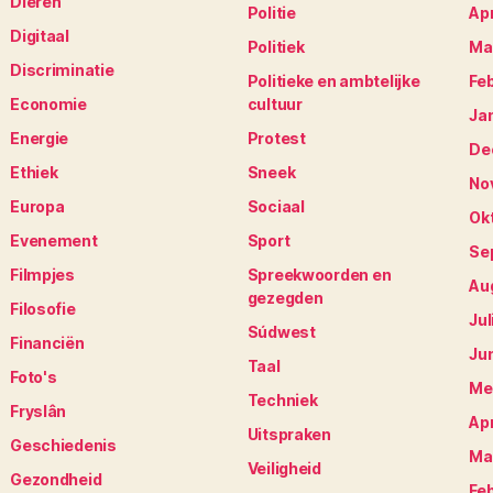
Dieren
Politie
Apr
Digitaal
Politiek
Ma
Discriminatie
Politieke en ambtelijke
Fe
Economie
cultuur
Ja
Energie
Protest
De
Ethiek
Sneek
No
Europa
Sociaal
Ok
Evenement
Sport
Se
Filmpjes
Spreekwoorden en
Au
gezegden
Filosofie
Jul
Súdwest
Financiën
Ju
Taal
Foto's
Me
Techniek
Fryslân
Apr
Uitspraken
Geschiedenis
Ma
Veiligheid
Gezondheid
Fe