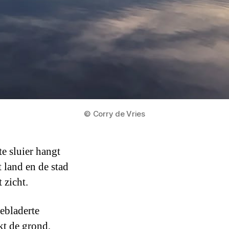
© Corry de Vries
te sluier hangt
t land en de stad
t zicht.
ebladerte
kt de grond,