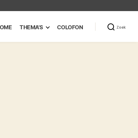
OME
THEMA’S
COLOFON
Zoek