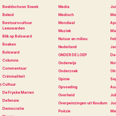
Beeldschoon Sneek
Media
Ju
Beleid
Medisch
Me
Bestuurscultuur
Mondiaal
Apr
Leeuwarden
Muziek
Ma
Blik op Bolsward
Natuur en milieu
Fe
Boeken
Nederland
Ja
Bolsward
ONDER DE LOEP
De
Columns
K
Onderwijs
No
Commentaar
Onderzoek
Ok
Criminaliteit
Opinie
Se
Cultuur
t
Opvoeding
Au
De Fryske Marren
Overheid
Jul
Defensie
Overpeinzingen uit Koudum
Ju
Democratie
Poëzie
Me