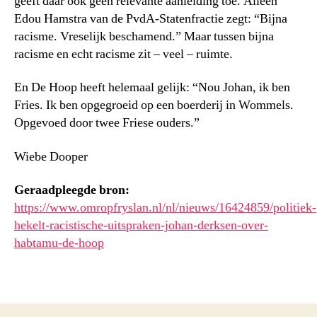
geeft daar ook geen relevante aanleiding toe. Alleen
Edou Hamstra van de PvdA-Statenfractie zegt: “Bijna
racisme. Vreselijk beschamend.” Maar tussen bijna
racisme en echt racisme zit – veel – ruimte.
En De Hoop heeft helemaal gelijk: “Nou Johan, ik ben
Fries. Ik ben opgegroeid op een boerderij in Wommels.
Opgevoed door twee Friese ouders.”
Wiebe Dooper
Geraadpleegde bron:
https://www.omropfryslan.nl/nl/nieuws/16424859/politiek-
hekelt-racistische-uitspraken-johan-derksen-over-
habtamu-de-hoop