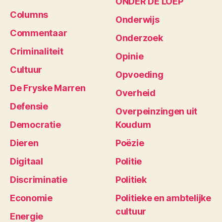
ONDER DE LOEP
Columns
Onderwijs
Commentaar
Onderzoek
Criminaliteit
Opinie
Cultuur
Opvoeding
De Fryske Marren
Overheid
Defensie
Overpeinzingen uit
Democratie
Koudum
Dieren
Poëzie
Digitaal
Politie
Discriminatie
Politiek
Economie
Politieke en ambtelijke
cultuur
Energie