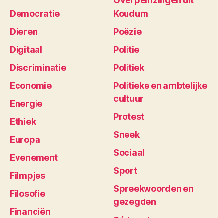
Overpeinzingen uit
Democratie
Koudum
Dieren
Poëzie
Digitaal
Politie
Discriminatie
Politiek
Economie
Politieke en ambtelijke
cultuur
Energie
Protest
Ethiek
Sneek
Europa
Sociaal
Evenement
Sport
Filmpjes
Spreekwoorden en
Filosofie
gezegden
Financiën