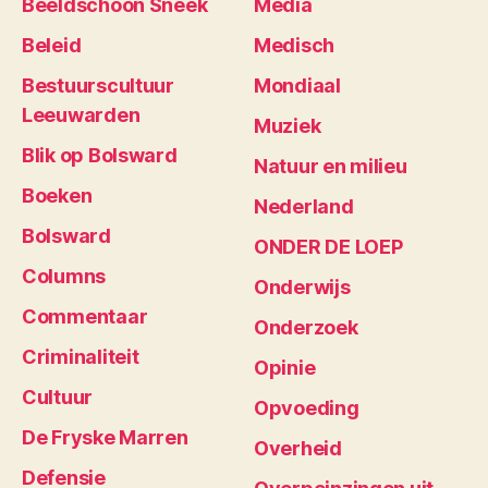
Beeldschoon Sneek
Media
Beleid
Medisch
Bestuurscultuur
Mondiaal
Leeuwarden
Muziek
Blik op Bolsward
Natuur en milieu
Boeken
Nederland
Bolsward
ONDER DE LOEP
Columns
Onderwijs
Commentaar
Onderzoek
Criminaliteit
Opinie
Cultuur
Opvoeding
De Fryske Marren
Overheid
Defensie