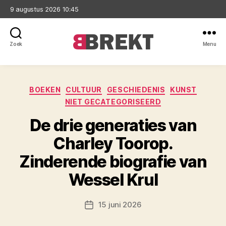
9 augustus 2026 10:45
Zoek
Menu
Brekt
Categorieën
BOEKEN
CULTUUR
GESCHIEDENIS
KUNST
NIET GECATEGORISEERD
De drie generaties van
Charley Toorop.
Zinderende biografie van
Wessel Krul
15 juni 2026
Berichtdatum