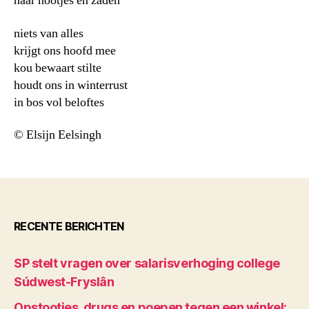
naar nootjes en zaden
niets van alles
krijgt ons hoofd mee
kou bewaart stilte
houdt ons in winterrust
in bos vol beloftes
© Elsijn Eelsingh
RECENTE BERICHTEN
SP stelt vragen over salarisverhoging college
Súdwest-Fryslân
Opstootjes, drugs en poepen tegen een winkel: