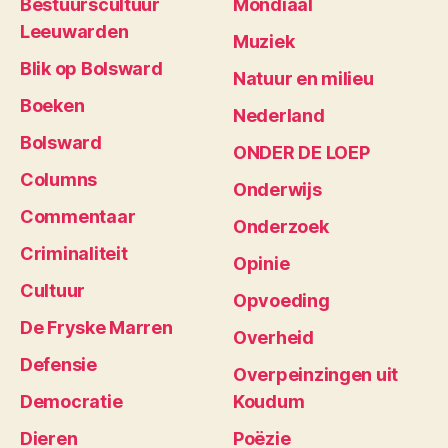
Bestuurscultuur
Mondiaal
Leeuwarden
Muziek
Blik op Bolsward
Natuur en milieu
Boeken
Nederland
Bolsward
ONDER DE LOEP
Columns
Onderwijs
Commentaar
Onderzoek
Criminaliteit
Opinie
Cultuur
Opvoeding
De Fryske Marren
Overheid
Defensie
Overpeinzingen uit
Democratie
Koudum
Dieren
Poëzie