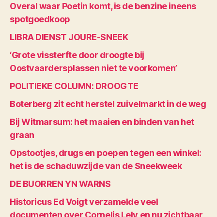
Overal waar Poetin komt, is de benzine ineens
spotgoedkoop
LIBRA DIENST JOURE-SNEEK
‘Grote vissterfte door droogte bij
Oostvaardersplassen niet te voorkomen’
POLITIEKE COLUMN: DROOGTE
Boterberg zit echt herstel zuivelmarkt in de weg
Bij Witmarsum: het maaien en binden van het
graan
Opstootjes, drugs en poepen tegen een winkel:
het is de schaduwzijde van de Sneekweek
DE BUORREN YN WARNS
Historicus Ed Voigt verzamelde veel
documenten over Cornelis Lely en nu zichtbaar