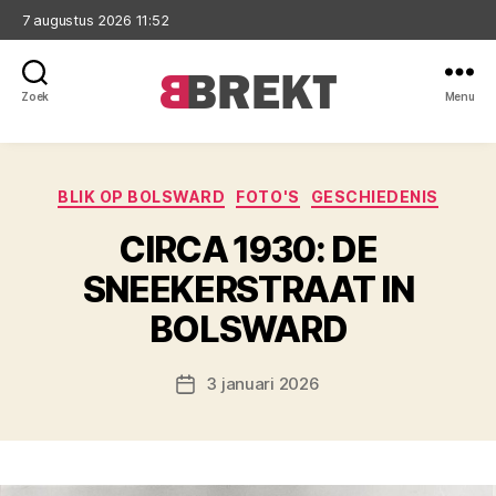
7 augustus 2026 11:52
Zoek
Menu
Brekt
Categorieën
BLIK OP BOLSWARD
FOTO'S
GESCHIEDENIS
CIRCA 1930: DE
SNEEKERSTRAAT IN
BOLSWARD
3 januari 2026
Berichtdatum