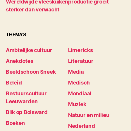
Wereldwijde vleeskuikenproductie groeit
sterker dan verwacht
THEMA'S
Ambtelijke cultuur
Limericks
Anekdotes
Literatuur
Beeldschoon Sneek
Media
Beleid
Medisch
Bestuurscultuur
Mondiaal
Leeuwarden
Muziek
Blik op Bolsward
Natuur en milieu
Boeken
Nederland