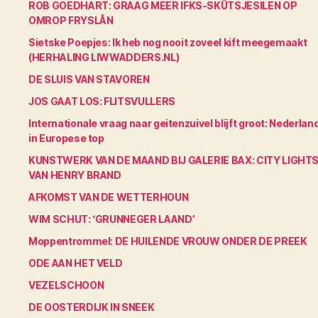
ROB GOEDHART: GRAAG MEER IFKS-SKÛTSJESILEN OP
OMROP FRYSLÂN
Sietske Poepjes: Ik heb nog nooit zoveel kift meegemaakt
(HERHALING LIWWADDERS.NL)
DE SLUIS VAN STAVOREN
JOS GAAT LOS: FLITSVULLERS
Internationale vraag naar geitenzuivel blijft groot: Nederlan
in Europese top
KUNSTWERK VAN DE MAAND BIJ GALERIE BAX: CITY LIGHT
VAN HENRY BRAND
AFKOMST VAN DE WETTERHOUN
WIM SCHUT: ‘GRUNNEGER LAAND’
Moppentrommel: DE HUILENDE VROUW ONDER DE PREEK
ODE AAN HET VELD
VEZELSCHOON
DE OOSTERDIJK IN SNEEK