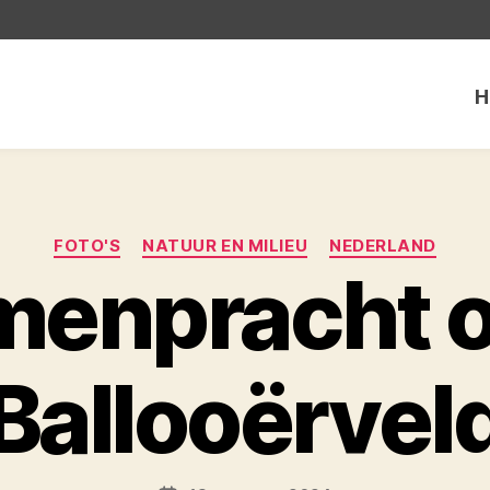
H
Categorieën
FOTO'S
NATUUR EN MILIEU
NEDERLAND
menpracht o
Ballooërvel