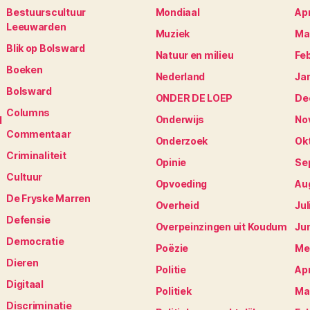
Bestuurscultuur
Mondiaal
Apr
Leeuwarden
Muziek
Ma
Blik op Bolsward
Natuur en milieu
Fe
Boeken
Nederland
Ja
Bolsward
ONDER DE LOEP
De
Columns
Onderwijs
No
d
Commentaar
Onderzoek
Ok
Criminaliteit
S
Opinie
Se
Cultuur
Opvoeding
Au
De Fryske Marren
Overheid
Jul
Defensie
Overpeinzingen uit Koudum
Ju
Democratie
Poëzie
Me
Dieren
Politie
Apr
Digitaal
Politiek
Ma
Discriminatie