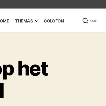
OME
THEMA’S
COLOFON
Zoek
p het
d