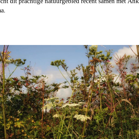
cht dit prachtige natuurgebied recent samen met Ank
ma.