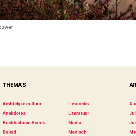
rouwer
THEMA'S
AR
Ambtelijke cultuur
Limericks
Au
Anekdotes
Literatuur
Jul
Beeldschoon Sneek
Media
Ju
Beleid
Medisch
Me