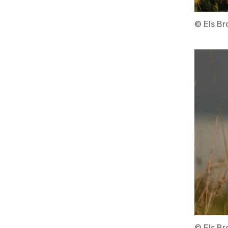
© Els B
© Els B