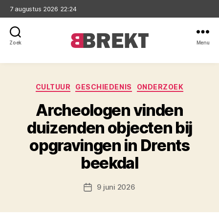
7 augustus 2026 22:24
Zoek
Menu
Brekt
Categorieën
CULTUUR
GESCHIEDENIS
ONDERZOEK
Archeologen vinden
duizenden objecten bij
opgravingen in Drents
beekdal
9 juni 2026
Berichtdatum