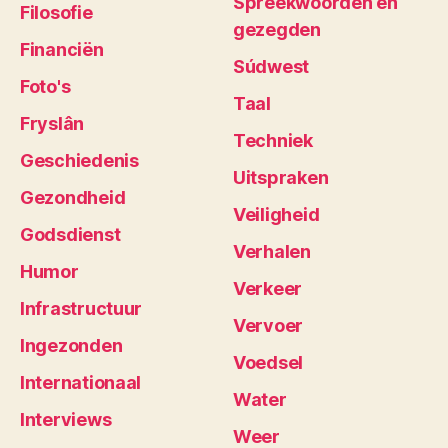
Spreekwoorden en
Filosofie
gezegden
Financiën
Súdwest
Foto's
Taal
Fryslân
Techniek
Geschiedenis
Uitspraken
Gezondheid
Veiligheid
Godsdienst
Verhalen
Humor
Verkeer
Infrastructuur
Vervoer
Ingezonden
Voedsel
Internationaal
Water
Interviews
Weer