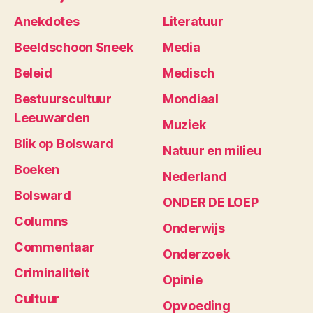
Anekdotes
Literatuur
Beeldschoon Sneek
Media
Beleid
Medisch
Bestuurscultuur
Mondiaal
Leeuwarden
Muziek
Blik op Bolsward
Natuur en milieu
Boeken
Nederland
Bolsward
ONDER DE LOEP
Columns
Onderwijs
Commentaar
Onderzoek
Criminaliteit
Opinie
Cultuur
Opvoeding