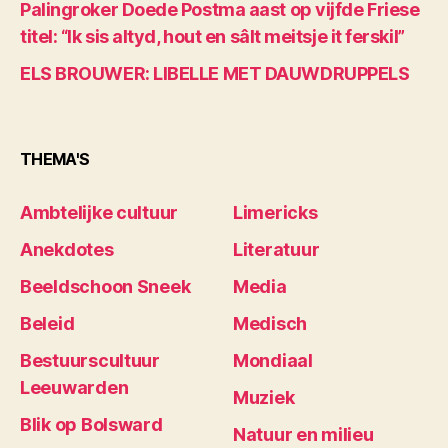
Palingroker Doede Postma aast op vijfde Friese
titel: “Ik sis altyd, hout en sâlt meitsje it ferskil”
ELS BROUWER: LIBELLE MET DAUWDRUPPELS
THEMA'S
Ambtelijke cultuur
Limericks
Anekdotes
Literatuur
Beeldschoon Sneek
Media
Beleid
Medisch
Bestuurscultuur
Mondiaal
Leeuwarden
Muziek
Blik op Bolsward
Natuur en milieu