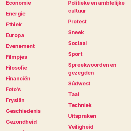
Economie
Politieke en ambtelijke
cultuur
Energie
Protest
Ethiek
Sneek
Europa
Sociaal
Evenement
Sport
Filmpjes
Spreekwoorden en
Filosofie
gezegden
Financiën
Súdwest
Foto's
Taal
Fryslân
Techniek
Geschiedenis
Uitspraken
Gezondheid
Veiligheid