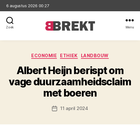
6 augustus 2026 00:27
Zoek
Menu
Brekt
Categorieën
ECONOMIE
ETHIEK
LANDBOUW
Albert Heijn berispt om
vage duurzaamheidsclaim
met boeren
11 april 2024
Berichtdatum