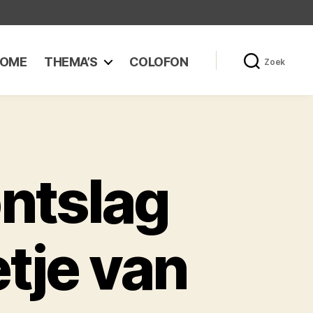
OME
THEMA’S
COLOFON
Zoek
ntslag
tje van