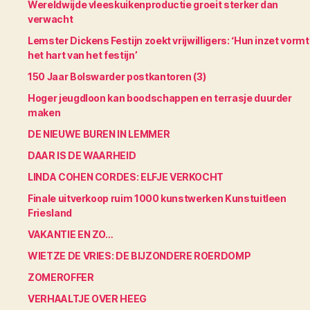
Wereldwijde vleeskuikenproductie groeit sterker dan
verwacht
Lemster Dickens Festijn zoekt vrijwilligers: ‘Hun inzet vormt
het hart van het festijn’
150 Jaar Bolswarder postkantoren (3)
Hoger jeugdloon kan boodschappen en terrasje duurder
maken
DE NIEUWE BUREN IN LEMMER
DAAR IS DE WAARHEID
LINDA COHEN CORDES: ELFJE VERKOCHT
Finale uitverkoop ruim 1000 kunstwerken Kunstuitleen
Friesland
VAKANTIE EN ZO…
WIETZE DE VRIES: DE BIJZONDERE ROERDOMP
ZOMEROFFER
VERHAALTJE OVER HEEG