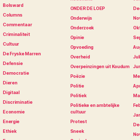
Bolsward
ONDER DE LOEP
De
Columns
Onderwijs
No
Commentaar
Onderzoek
Ok
Criminaliteit
Opinie
Se
Cultuur
Opvoeding
Au
De Fryske Marren
Overheid
Jul
Defensie
Overpeinzingen uit Koudum
Ju
Democratie
Poëzie
Me
Dieren
Politie
Apr
Digitaal
Politiek
Ma
Discriminatie
Politieke en ambtelijke
Fe
Economie
cultuur
Ja
Energie
Protest
De
Ethiek
Sneek
No