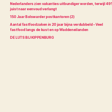
Nederlanders zien vakanties uitbundiger worden, terwijl 49
juist naar eenvoud verlangt
150 Jaar Bolswarder postkantoren (2)
Aantal fastfoodzaken in 20 jaar bijna verdubbeld – Veel
fastfood langs de kust en op Waddeneilanden
DE LUTS BIJ KIPPENBURG