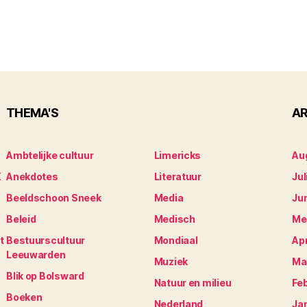
THEMA'S
AR
Ambtelijke cultuur
Limericks
Au
K
Anekdotes
Literatuur
Jul
Beeldschoon Sneek
Media
Ju
Beleid
Medisch
Me
t
Bestuurscultuur
Mondiaal
Apr
Leeuwarden
Muziek
Ma
Blik op Bolsward
Natuur en milieu
Fe
Boeken
Nederland
Ja