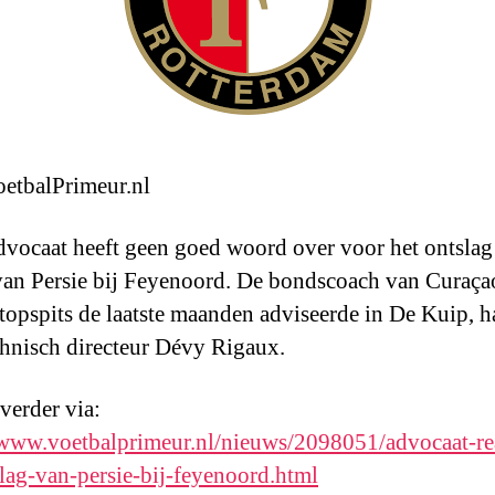
etbalPrimeur.nl
vocaat heeft geen goed woord over voor het ontslag
an Persie bij Feyenoord. De bondscoach van Curaçao
topspits de laatste maanden adviseerde in De Kuip, ha
chnisch directeur Dévy Rigaux.
 verder via:
/www.voetbalprimeur.nl/nieuws/2098051/advocaat-re
lag-van-persie-bij-feyenoord.html