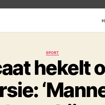
H
Categorieën
SPORT
aat hekelt o
rsie: ‘Manne