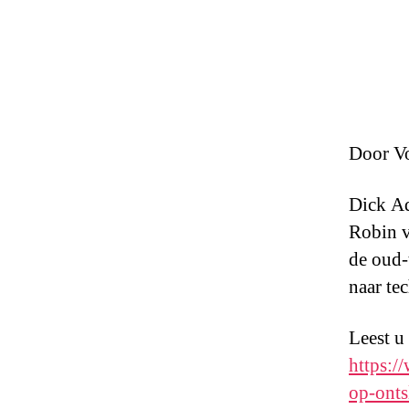
Door Vo
Dick Ad
Robin v
de oud-
naar te
Leest u
https:/
op-onts