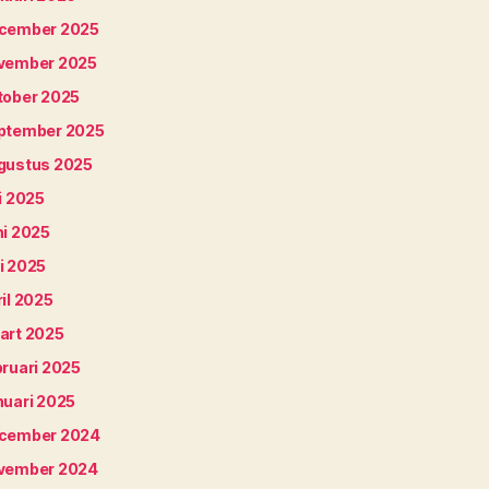
cember 2025
vember 2025
tober 2025
ptember 2025
gustus 2025
i 2025
ni 2025
i 2025
il 2025
art 2025
bruari 2025
nuari 2025
cember 2024
vember 2024