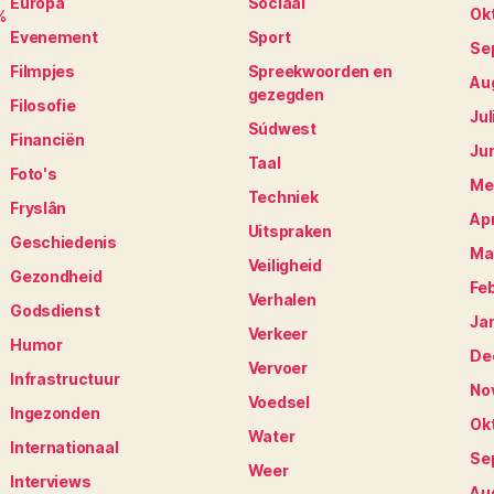
Europa
Sociaal
Ok
%
Evenement
Sport
Se
Filmpjes
Spreekwoorden en
Au
gezegden
Filosofie
Jul
Súdwest
Financiën
Ju
Taal
Foto's
Me
Techniek
Fryslân
Apr
Uitspraken
Geschiedenis
Ma
Veiligheid
Gezondheid
Fe
Verhalen
Godsdienst
Ja
Verkeer
Humor
De
Vervoer
Infrastructuur
No
Voedsel
Ingezonden
Ok
Water
Internationaal
Se
Weer
Interviews
Au