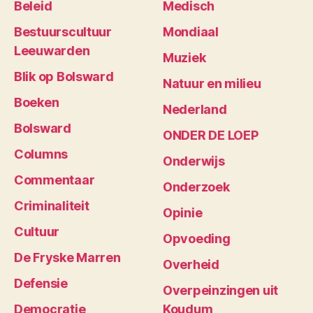
Beleid
Medisch
Bestuurscultuur
Mondiaal
Leeuwarden
Muziek
Blik op Bolsward
Natuur en milieu
Boeken
Nederland
Bolsward
ONDER DE LOEP
Columns
Onderwijs
Commentaar
Onderzoek
Criminaliteit
Opinie
Cultuur
Opvoeding
De Fryske Marren
Overheid
Defensie
Overpeinzingen uit
Democratie
Koudum