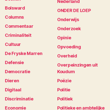
Nederland
Bolsward
ONDER DE LOEP
Columns
Onderwijs
Commentaar
Onderzoek
Criminaliteit
Opinie
Cultuur
Opvoeding
De Fryske Marren
Overheid
Defensie
Overpeinzingen uit
Democratie
Koudum
Dieren
Poëzie
Digitaal
Politie
Discriminatie
Politiek
Economie
Politieke en ambtelijke