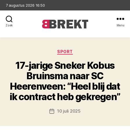
7 augustus 2026 16:50
Zoek
Menu
Brekt
Categorieën
SPORT
17-jarige Sneker Kobus
Bruinsma naar SC
Heerenveen: “Heel blij dat
ik contract heb gekregen”
10 juli 2025
Berichtdatum