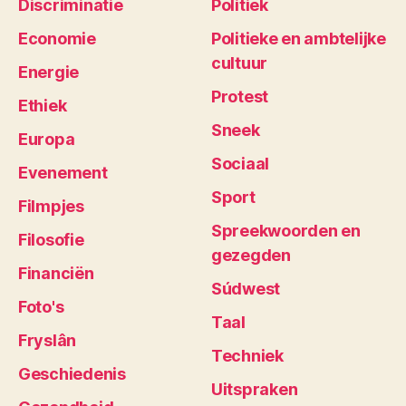
Discriminatie
Politiek
Economie
Politieke en ambtelijke
cultuur
Energie
Protest
Ethiek
Sneek
Europa
Sociaal
Evenement
Sport
Filmpjes
Spreekwoorden en
Filosofie
gezegden
Financiën
Súdwest
Foto's
Taal
Fryslân
Techniek
Geschiedenis
Uitspraken