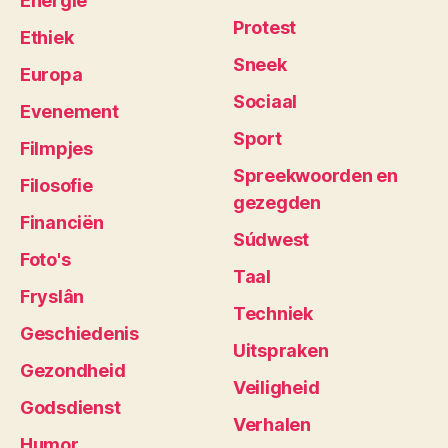
Energie
Protest
Ethiek
Sneek
Europa
Sociaal
Evenement
Sport
Filmpjes
Spreekwoorden en
Filosofie
gezegden
Financiën
Súdwest
Foto's
Taal
Fryslân
Techniek
Geschiedenis
Uitspraken
Gezondheid
Veiligheid
Godsdienst
Verhalen
Humor