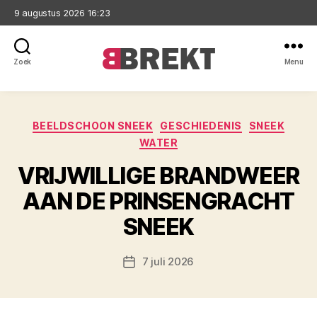
9 augustus 2026 16:23
Zoek
Menu
Brekt
Categorieën
BEELDSCHOON SNEEK
GESCHIEDENIS
SNEEK
WATER
VRIJWILLIGE BRANDWEER
AAN DE PRINSENGRACHT
SNEEK
7 juli 2026
Berichtdatum