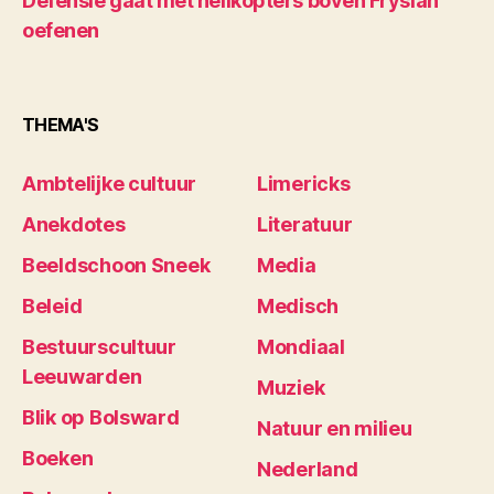
Defensie gaat met helikopters boven Fryslân
oefenen
THEMA'S
Ambtelijke cultuur
Limericks
Anekdotes
Literatuur
Beeldschoon Sneek
Media
Beleid
Medisch
Bestuurscultuur
Mondiaal
Leeuwarden
Muziek
Blik op Bolsward
Natuur en milieu
Boeken
Nederland