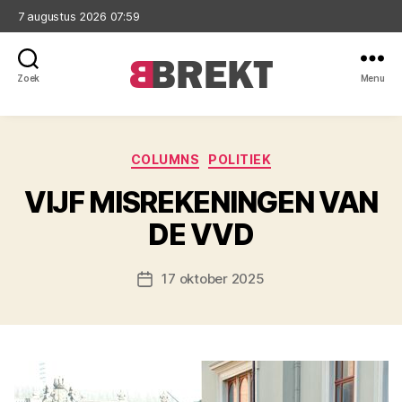
7 augustus 2026 07:59
Zoek
Menu
Brekt
Categorieën
COLUMNS
POLITIEK
VIJF MISREKENINGEN VAN
DE VVD
17 oktober 2025
Berichtdatum