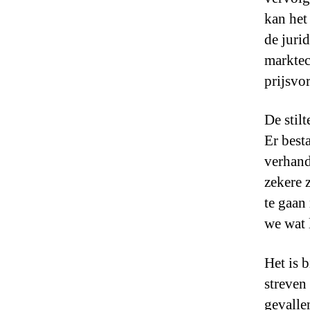
kan het
de juri
marktec
prijsvo
De stil
Er besta
verhand
zekere 
te gaan
we wat 
Het is 
streven 
gevalle