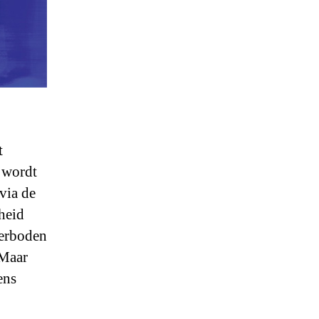
t
 wordt
 via de
heid
verboden
 Maar
ens