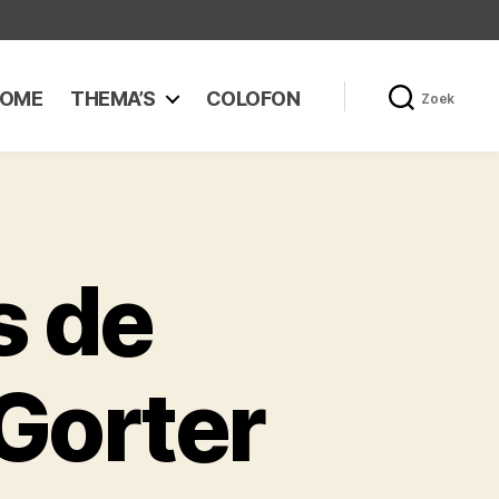
OME
THEMA’S
COLOFON
Zoek
s de
Gorter