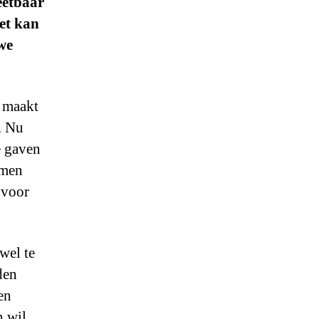
eetbaar
Het kan
we
t maakt
. Nu
e gaven
omen
 voor
wel te
den
en
 wil,