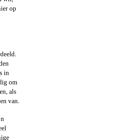
hier op
deeld.
rden
s in
ldig om
en, als
ten van.
jn
eel
nige