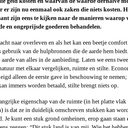
die geld kosten en waarvan de waarde derhalve m
r er zijn nu eenmaal ook zaken die niets kosten. 
sant zijn eens te kijken naar de manieren waarop 
de en ongeprijsde goederen behandelen.
 jacht naar overleven en als het kan een beetje comfor
 gebruik van de hulpbronnen die de aarde hem biedt
e aarde van alles in de aanbieding. Laten we eens twe
natuur met elkaar vergelijken, ruimte en stilte. Econ
neigd alleen de eerste gave in beschouwing te nemen;
kan immers worden betaald, stilte brengt niets op.
angrijke eigenschap van de ruimte (in het platte vlak 
n) is dat ze in duidelijk omschreven stukken kan wor
d. Je kunt een stuk grond omheinen, erop gaan staan 
ens zeggen: “Dit stuk land is van mij. Wie het hebben