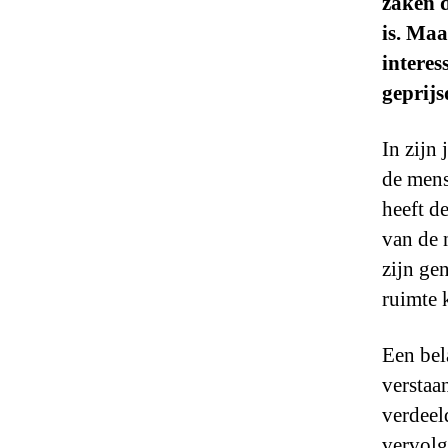
zaken 
is. Maa
interes
geprijs
In zijn
de mens
heeft d
van de 
zijn ge
ruimte 
Een bel
verstaa
verdeel
vervolg