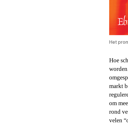
Het pro
Hoe sch
worden.
omgespr
markt b
reguler
om meer
rond ve
velen “