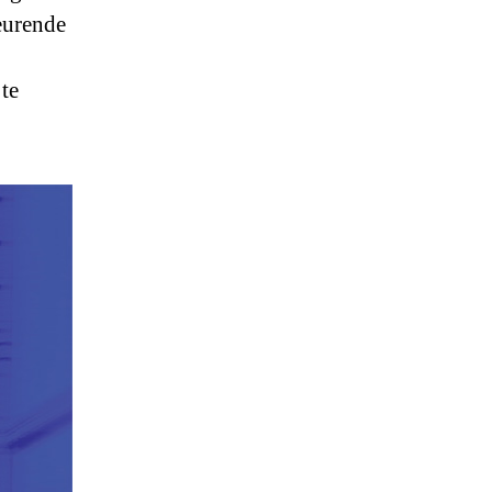
eurende
te