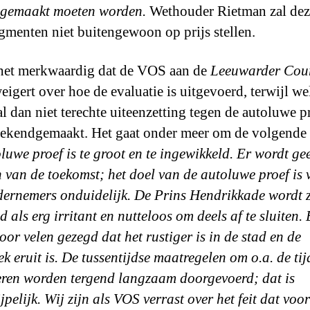
 gemaakt moeten worden.
Wethouder Rietman zal dez
agmenten niet buitengewoon op prijs stellen.
het merkwaardig dat de VOS aan de
Leeuwarder Cou
weigert over hoe de evaluatie is uitgevoerd, terwijl we
al dan niet terechte uiteenzetting tegen de autoluwe p
ekendgemaakt. Het gaat onder meer om de volgende 
luwe proef is te groot en te ingewikkeld. Er wordt ge
 van de toekomst; het doel van de autoluwe proef is 
dernemers onduidelijk. De Prins Hendrikkade wordt z
 als erg irritant en nutteloos om deels af te sluiten. 
oor velen gezegd dat het rustiger is in de stad en de
k eruit is. De tussentijdse maatregelen om o.a. de tij
ren worden tergend langzaam doorgevoerd; dat is
pelijk. Wij zijn als VOS verrast over het feit dat voor