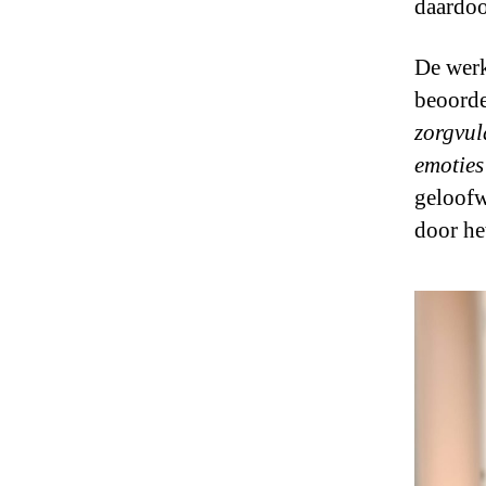
daardoo
De werk
beoorde
zorgvul
emoties
geloofw
door he