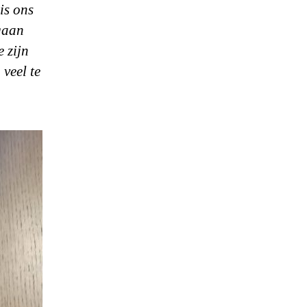
is ons
egaan
e zijn
veel te