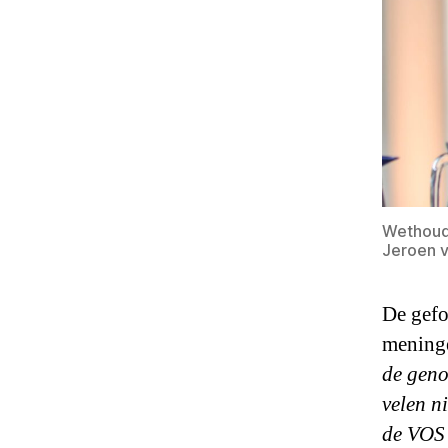
Wethoude
Jeroen v
De gefo
meninge
de geno
velen ni
de VOS 