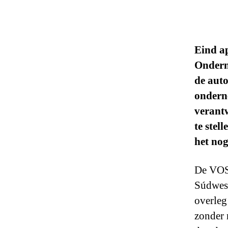
Eind ap
Onderne
de auto
ondern
verant
te stel
het nog
De VOS 
Súdwest
overleg
zonder 