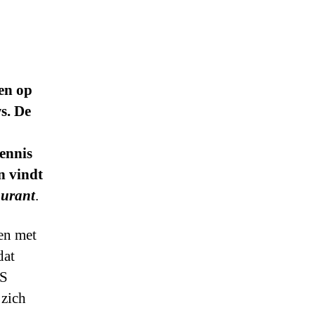
en op
s. De
ennis
n vindt
urant
.
en met
dat
OS
 zich