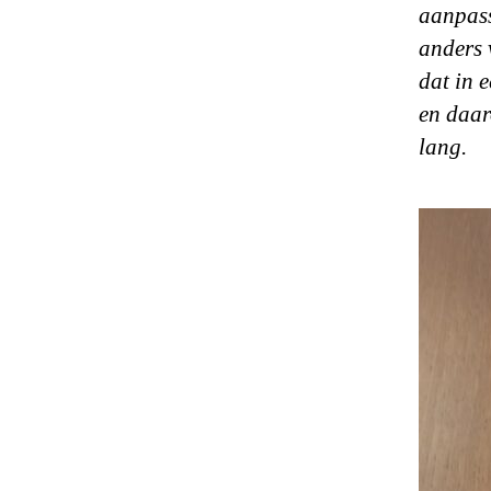
aanpass
anders v
dat in e
en daar
lang.