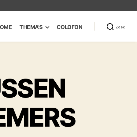
OME
THEMA’S
COLOFON
Zoek
USSEN
EMERS