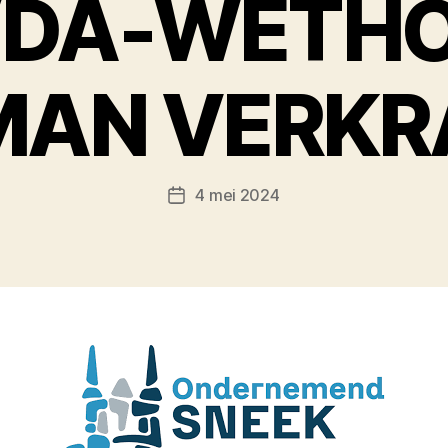
VDA-WETH
MAN VERK
4 mei 2024
Berichtdatum