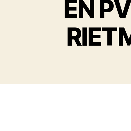
EN P
RIET