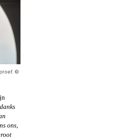
proef. ©
jn
danks
an
ens ons,
root