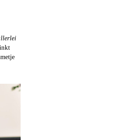
llerlei
inkt
smetje