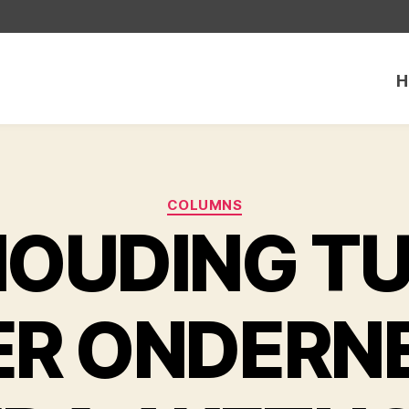
H
Categorieën
COLUMNS
OUDING T
ER ONDERN