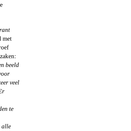
e
rant
l met
roef
zaken:
en beeld
voor
eer veel
Er
den te
 alle