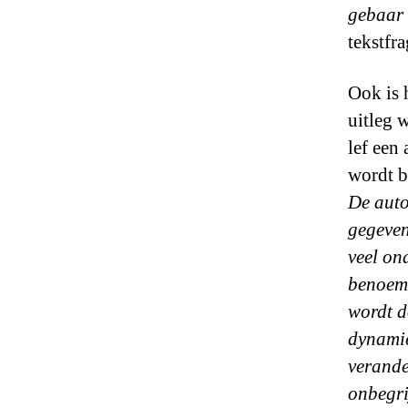
gebaar
tekstfr
Ook is 
uitleg 
lef een 
wordt b
De auto
gegeven
veel on
benoemd
wordt d
dynamie
verande
onbegrij