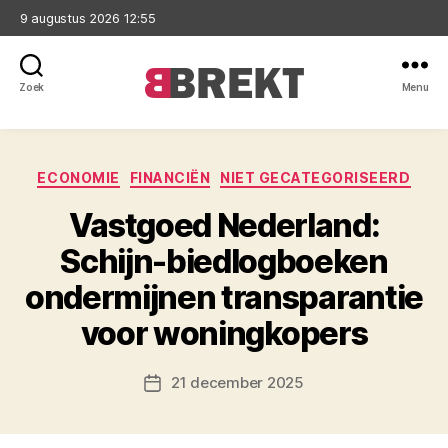
9 augustus 2026 12:55
Zoek
Menu
Brekt
Categorieën
ECONOMIE
FINANCIËN
NIET GECATEGORISEERD
Vastgoed Nederland:
Schijn-biedlogboeken
ondermijnen transparantie
voor woningkopers
21 december 2025
Berichtdatum