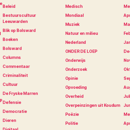
je
Beleid
Medisch
Me
Bestuurscultuur
Mondiaal
Apr
e
Leeuwarden
Muziek
Ma
Blik op Bolsward
Natuur en milieu
Fe
N
Boeken
Nederland
Ja
Bolsward
ONDER DE LOEP
De
Columns
Onderwijs
No
Commentaar
Onderzoek
Ok
Criminaliteit
Opinie
Se
Cultuur
Opvoeding
Au
De Fryske Marren
Overheid
Jul
op
Defensie
Overpeinzingen uit Koudum
Ju
Democratie
Poëzie
Me
Dieren
Politie
Apr
Digitaal