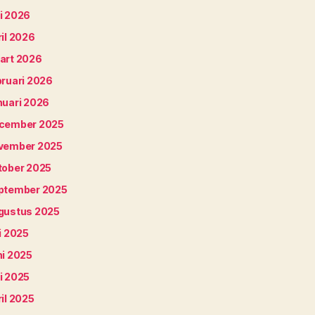
i 2026
il 2026
art 2026
bruari 2026
nuari 2026
cember 2025
vember 2025
tober 2025
ptember 2025
gustus 2025
i 2025
ni 2025
i 2025
il 2025