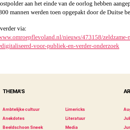
stpolder aan het einde van de oorlog hebben aangep
800 mannen werden toen opgepakt door de Duitse bez
 verder via:
/www.omroepflevoland.nl/nieuws/473158/zeldzame-n
edigitaliseerd-voor-publiek-en-verder-onderzoek
THEMA'S
AR
Ambtelijke cultuur
Limericks
Au
Anekdotes
Literatuur
Jul
Beeldschoon Sneek
Media
Ju