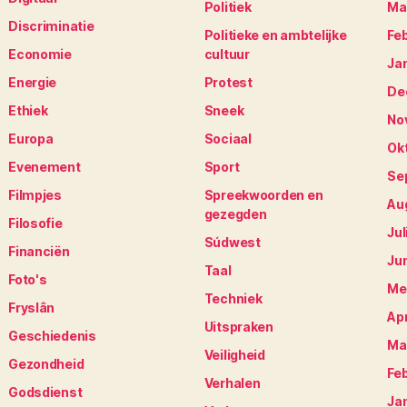
Politiek
Ma
Discriminatie
Politieke en ambtelijke
Fe
Economie
cultuur
Ja
Energie
Protest
De
Ethiek
Sneek
No
Europa
Sociaal
Ok
Evenement
Sport
Se
Filmpjes
Spreekwoorden en
Au
gezegden
Filosofie
Jul
Súdwest
Financiën
Ju
Taal
Foto's
Me
Techniek
Fryslân
Apr
Uitspraken
Geschiedenis
Ma
Veiligheid
Gezondheid
Fe
Verhalen
Godsdienst
Ja