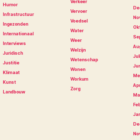
Verkeer
Humor
De
Vervoer
Infrastructuur
No
Voedsel
Ingezonden
Ok
Water
Internationaal
Se
Weer
Interviews
Au
Welzijn
Juridisch
Jul
Wetenschap
Justitie
Ju
Wonen
Klimaat
Me
Workum
Kunst
Apr
Zorg
Landbouw
Ma
Fe
Ja
De
No