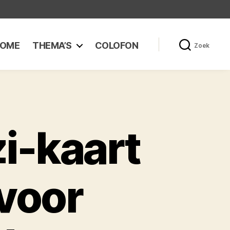
OME
THEMA’S
COLOFON
Zoek
i-kaart
 voor