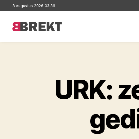
8 augustus 2026 03:36
Brekt
URK: z
gedi