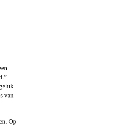
een
d.”
 geluk
is van
en. Op