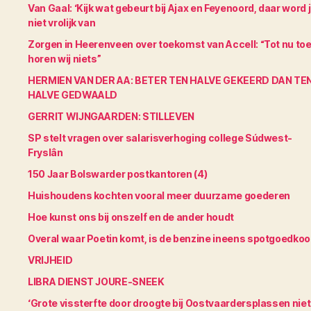
Van Gaal: ‘Kijk wat gebeurt bij Ajax en Feyenoord, daar word 
niet vrolijk van
Zorgen in Heerenveen over toekomst van Accell: “Tot nu to
horen wij niets”
HERMIEN VAN DER AA: BETER TEN HALVE GEKEERD DAN TE
HALVE GEDWAALD
GERRIT WIJNGAARDEN: STILLEVEN
SP stelt vragen over salarisverhoging college Súdwest-
Fryslân
150 Jaar Bolswarder postkantoren (4)
Huishoudens kochten vooral meer duurzame goederen
Hoe kunst ons bij onszelf en de ander houdt
Overal waar Poetin komt, is de benzine ineens spotgoedko
VRIJHEID
LIBRA DIENST JOURE-SNEEK
‘Grote vissterfte door droogte bij Oostvaardersplassen niet