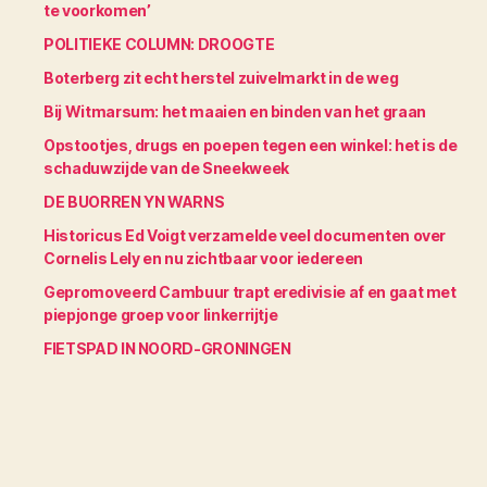
te voorkomen’
POLITIEKE COLUMN: DROOGTE
Boterberg zit echt herstel zuivelmarkt in de weg
Bij Witmarsum: het maaien en binden van het graan
Opstootjes, drugs en poepen tegen een winkel: het is de
schaduwzijde van de Sneekweek
DE BUORREN YN WARNS
Historicus Ed Voigt verzamelde veel documenten over
Cornelis Lely en nu zichtbaar voor iedereen
Gepromoveerd Cambuur trapt eredivisie af en gaat met
piepjonge groep voor linkerrijtje
FIETSPAD IN NOORD-GRONINGEN