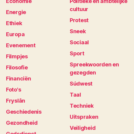
Economie
Politieke en ambtelijke
cultuur
Energie
Protest
Ethiek
Sneek
Europa
Sociaal
Evenement
Sport
Filmpjes
Spreekwoorden en
Filosofie
gezegden
Financiën
Súdwest
Foto's
Taal
Fryslân
Techniek
Geschiedenis
Uitspraken
Gezondheid
Veiligheid
Godsdienst