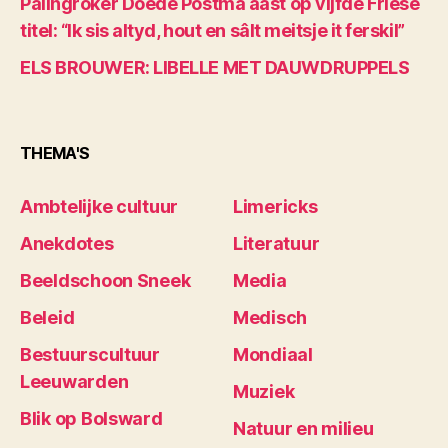
Palingroker Doede Postma aast op vijfde Friese
titel: “Ik sis altyd, hout en sâlt meitsje it ferskil”
ELS BROUWER: LIBELLE MET DAUWDRUPPELS
THEMA'S
Ambtelijke cultuur
Limericks
Anekdotes
Literatuur
Beeldschoon Sneek
Media
Beleid
Medisch
Bestuurscultuur
Mondiaal
Leeuwarden
Muziek
Blik op Bolsward
Natuur en milieu