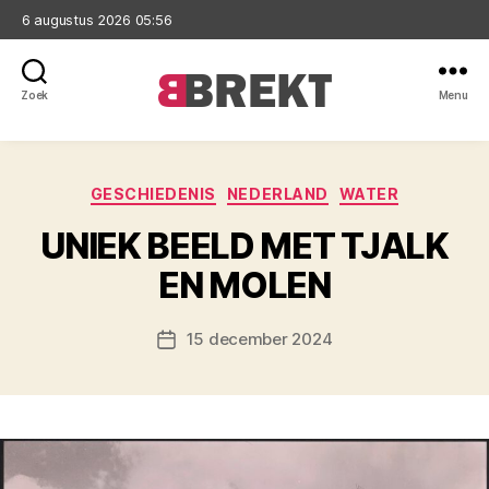
6 augustus 2026 05:56
Zoek
Menu
Brekt
Categorieën
GESCHIEDENIS
NEDERLAND
WATER
UNIEK BEELD MET TJALK
EN MOLEN
15 december 2024
Berichtdatum