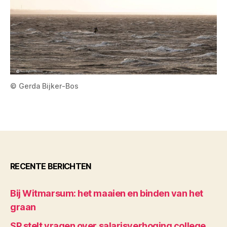
© Gerda Bijker-Bos
RECENTE BERICHTEN
Bij Witmarsum: het maaien en binden van het
graan
SP stelt vragen over salarisverhoging college