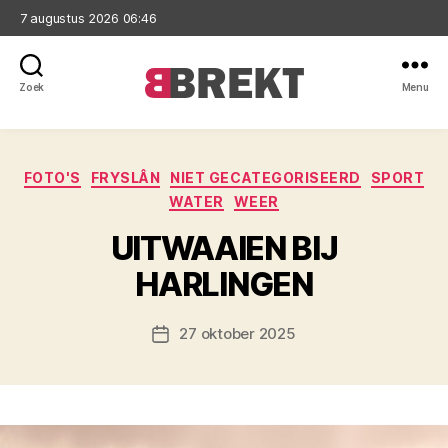
7 augustus 2026 06:46
Zoek
Menu
Brekt
Categorieën
FOTO'S
FRYSLÂN
NIET GECATEGORISEERD
SPORT
WATER
WEER
UITWAAIEN BIJ
HARLINGEN
27 oktober 2025
Berichtdatum