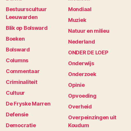
Bestuurscultuur
Mondiaal
Leeuwarden
Muziek
Blik op Bolsward
Natuur en milieu
Boeken
Nederland
Bolsward
ONDER DE LOEP
Columns
Onderwijs
Commentaar
Onderzoek
Criminaliteit
Opinie
Cultuur
Opvoeding
De Fryske Marren
Overheid
Defensie
Overpeinzingen uit
Democratie
Koudum