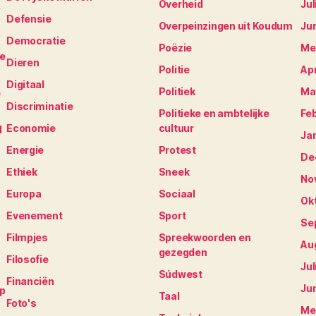
Overheid
Jul
Defensie
Overpeinzingen uit Koudum
Ju
Democratie
Poëzie
Me
je
Dieren
Politie
Apr
Digitaal
Politiek
Ma
e
Discriminatie
Politieke en ambtelijke
Fe
Economie
cultuur
N
Ja
Energie
Protest
De
Ethiek
Sneek
No
Europa
Sociaal
Ok
Evenement
Sport
Se
Filmpjes
Spreekwoorden en
Au
gezegden
Filosofie
Jul
Súdwest
Financiën
Ju
op
Taal
Foto's
Me