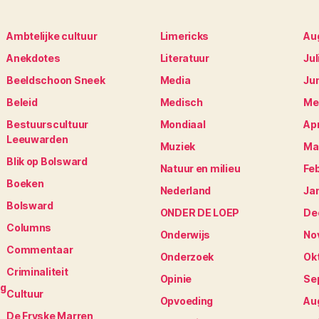
Ambtelijke cultuur
Limericks
Au
Anekdotes
Literatuur
Jul
Beeldschoon Sneek
Media
Ju
Beleid
Medisch
Me
Bestuurscultuur
Mondiaal
Apr
Leeuwarden
Muziek
Ma
Blik op Bolsward
Natuur en milieu
Fe
Boeken
Nederland
Ja
Bolsward
ONDER DE LOEP
De
Columns
Onderwijs
No
Commentaar
Onderzoek
Ok
Criminaliteit
Opinie
Se
ng
Cultuur
Opvoeding
Au
De Fryske Marren