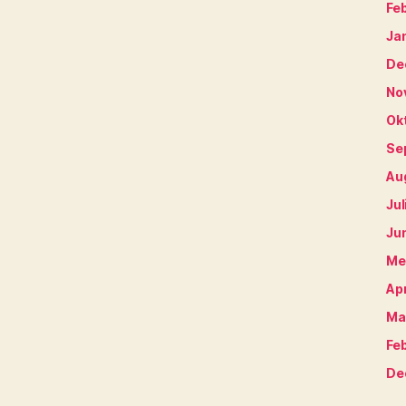
Fe
Ja
De
No
Ok
Se
Au
Jul
Ju
Me
Apr
Ma
Fe
De