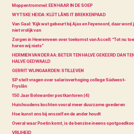
Moppentrommel: EEN HAAR IN DE SOEP
WYTSKE HEIDA: KLÚT LÂNS IT BREKKENPAAD
Van Gaal: ‘Kijk wat gebeurt bij Ajax en Feyenoord, daar word 
niet vrolijk van
Zorgen in Heerenveen over toekomst van Accell: “Tot nu to
horen wij niets”
HERMIEN VAN DER AA: BETER TEN HALVE GEKEERD DAN TE
HALVE GEDWAALD
GERRIT WIJNGAARDEN: STILLEVEN
SP stelt vragen over salarisverhoging college Súdwest-
Fryslân
150 Jaar Bolswarder postkantoren (4)
Huishoudens kochten vooral meer duurzame goederen
Hoe kunst ons bij onszelf en de ander houdt
Overal waar Poetin komt, is de benzine ineens spotgoedko
VRIJHEID