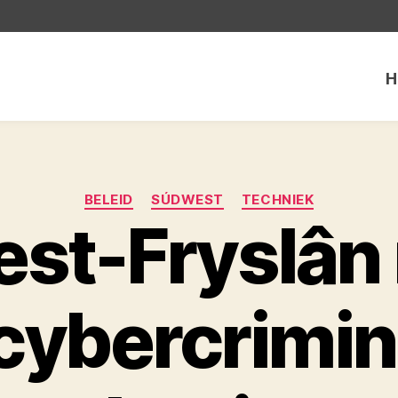
H
Categorieën
BELEID
SÚDWEST
TECHNIEK
st-Fryslân
 cybercrimin