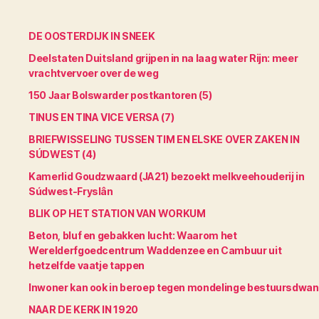
DE OOSTERDIJK IN SNEEK
Deelstaten Duitsland grijpen in na laag water Rijn: meer
vrachtvervoer over de weg
150 Jaar Bolswarder postkantoren (5)
TINUS EN TINA VICE VERSA (7)
BRIEFWISSELING TUSSEN TIM EN ELSKE OVER ZAKEN IN
SÚDWEST (4)
Kamerlid Goudzwaard (JA21) bezoekt melkveehouderij in
Súdwest-Fryslân
BLIK OP HET STATION VAN WORKUM
Beton, bluf en gebakken lucht: Waarom het
Werelderfgoedcentrum Waddenzee en Cambuur uit
hetzelfde vaatje tappen
Inwoner kan ook in beroep tegen mondelinge bestuursdwa
NAAR DE KERK IN 1920