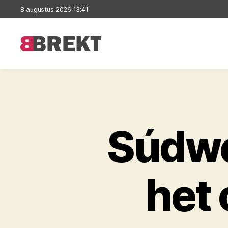
8 augustus 2026 13:41
Brekt
Súdwe
het