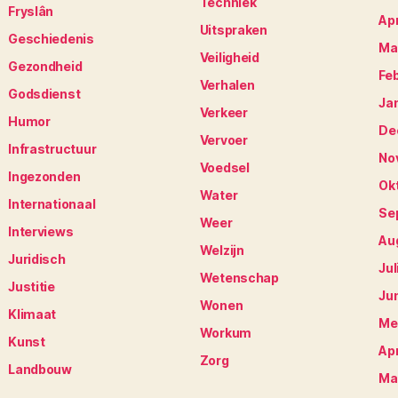
Techniek
Fryslân
Apr
Uitspraken
Geschiedenis
Ma
Veiligheid
Gezondheid
Fe
Verhalen
Godsdienst
Ja
Verkeer
Humor
De
Vervoer
Infrastructuur
No
Voedsel
Ingezonden
Ok
Water
Internationaal
Se
Weer
Interviews
Au
Welzijn
Juridisch
Jul
Wetenschap
Justitie
Ju
Wonen
Klimaat
Me
Workum
Kunst
Apr
Zorg
Landbouw
Ma