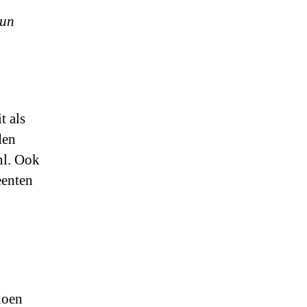
hun
t als
den
nl. Ook
eenten
doen