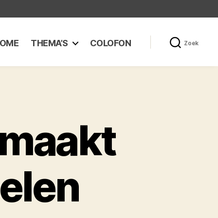
OME
THEMA’S
COLOFON
Zoek
 maakt
elen