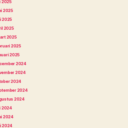
i 2025
ni 2025
i 2025
il 2025
art 2025
bruari 2025
nuari 2025
cember 2024
vember 2024
tober 2024
ptember 2024
gustus 2024
i 2024
ni 2024
i 2024