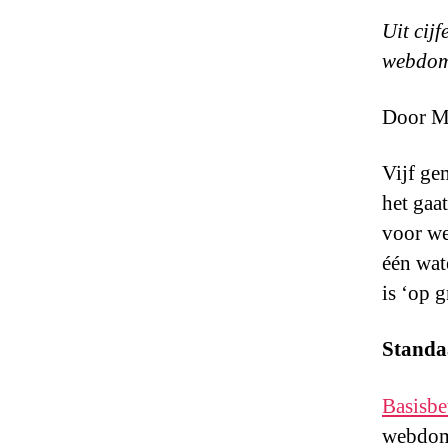
Uit cijf
webdome
Door Ma
Vijf ge
het gaa
voor we
één wat
is ‘op 
Standa
Basisbe
webdome