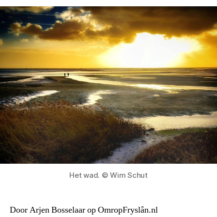
Het wad. © Wim Schut
Door Arjen Bosselaar op OmropFryslân.nl