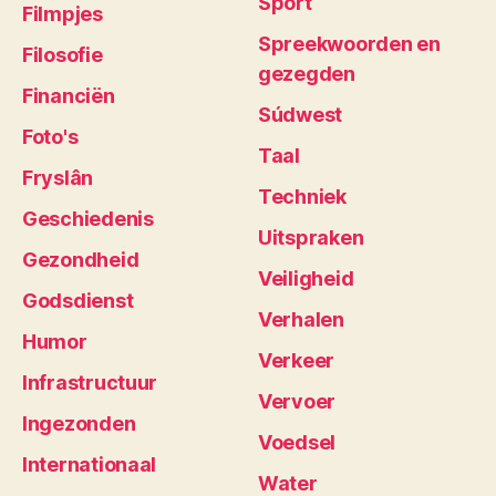
Sport
Filmpjes
Spreekwoorden en
Filosofie
gezegden
Financiën
Súdwest
Foto's
Taal
Fryslân
Techniek
Geschiedenis
Uitspraken
Gezondheid
Veiligheid
Godsdienst
Verhalen
Humor
Verkeer
Infrastructuur
Vervoer
Ingezonden
Voedsel
Internationaal
Water