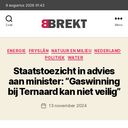
9 augustus 2026 01:42
Zoek
Menu
Brekt
Categorieën
ENERGIE
FRYSLÂN
NATUUR EN MILIEU
NEDERLAND
POLITIEK
WATER
Staatstoezicht in advies
aan minister: “Gaswinning
bij Ternaard kan niet veilig”
13 november 2024
Berichtdatum