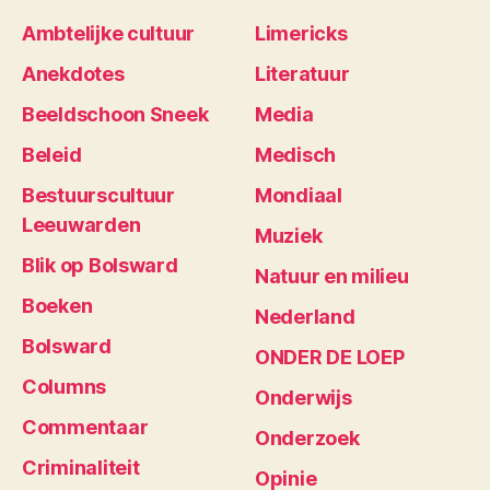
Ambtelijke cultuur
Limericks
Anekdotes
Literatuur
Beeldschoon Sneek
Media
Beleid
Medisch
Bestuurscultuur
Mondiaal
Leeuwarden
Muziek
Blik op Bolsward
Natuur en milieu
Boeken
Nederland
Bolsward
ONDER DE LOEP
Columns
Onderwijs
Commentaar
Onderzoek
Criminaliteit
Opinie