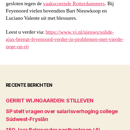
gesloten tegen de
vaakscorende Rotterdammers
. Bij
Feyenoord vielen bovendien Bart Nieuwkoop en
Luciano Valente uit met blessures.
Leest u verder via:
https://www.vi.nl/nieuws/solide-
ajax-brengt-feyenoord-verder-in-problemen-met-vierde-
zege-op-rij
RECENTE BERICHTEN
GERRIT WIJNGAARDEN: STILLEVEN
SP stelt vragen over salarisverhoging college
Súdwest-Fryslân
150 Jaar Bolswarder postkantoren (4)