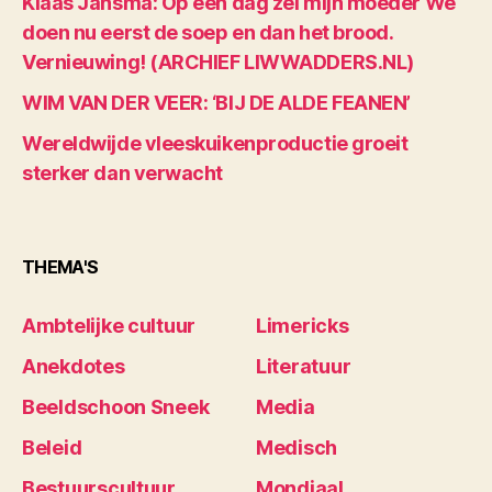
Klaas Jansma: Op een dag zei mijn moeder We
doen nu eerst de soep en dan het brood.
Vernieuwing! (ARCHIEF LIWWADDERS.NL)
WIM VAN DER VEER: ‘BIJ DE ALDE FEANEN’
Wereldwijde vleeskuikenproductie groeit
sterker dan verwacht
THEMA'S
Ambtelijke cultuur
Limericks
Anekdotes
Literatuur
Beeldschoon Sneek
Media
Beleid
Medisch
Bestuurscultuur
Mondiaal