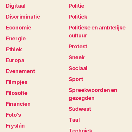
Digitaal
Politie
Discriminatie
Politiek
Economie
Politieke en ambtelijke
cultuur
Energie
Protest
Ethiek
Sneek
Europa
Sociaal
Evenement
Sport
Filmpjes
Spreekwoorden en
Filosofie
gezegden
Financiën
Súdwest
Foto's
Taal
Fryslân
Techniek