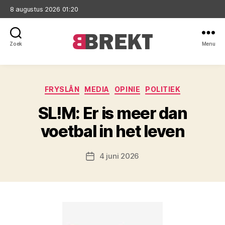
8 augustus 2026 01:20
Zoek
Menu
Brekt
Categorieën
FRYSLÂN
MEDIA
OPINIE
POLITIEK
SL!M: Er is meer dan
voetbal in het leven
4 juni 2026
Berichtdatum