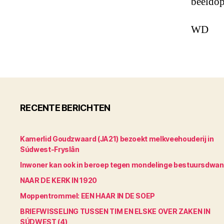
beeldop
WD
RECENTE BERICHTEN
Kamerlid Goudzwaard (JA21) bezoekt melkveehouderij in
Súdwest-Fryslân
Inwoner kan ook in beroep tegen mondelinge bestuursdwa
NAAR DE KERK IN 1920
Moppentrommel: EEN HAAR IN DE SOEP
BRIEFWISSELING TUSSEN TIM EN ELSKE OVER ZAKEN IN
SÚDWEST (4)