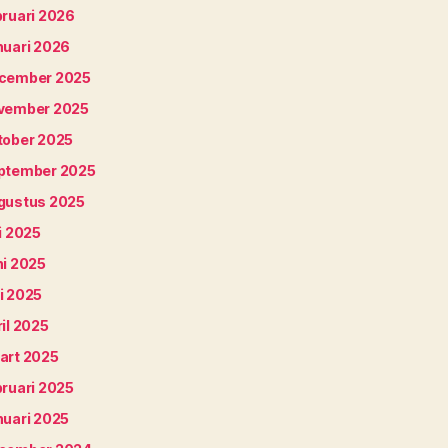
bruari 2026
nuari 2026
cember 2025
vember 2025
tober 2025
ptember 2025
gustus 2025
i 2025
ni 2025
i 2025
il 2025
art 2025
bruari 2025
nuari 2025