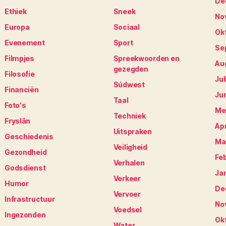
De
Ethiek
Sneek
No
Europa
Sociaal
Ok
Evenement
Sport
Se
Filmpjes
Spreekwoorden en
Au
gezegden
Filosofie
Jul
Súdwest
Financiën
Ju
Taal
Foto's
Me
Techniek
Fryslân
Apr
Uitspraken
Geschiedenis
Ma
Veiligheid
Gezondheid
Fe
Verhalen
Godsdienst
Ja
Verkeer
Humor
De
Vervoer
Infrastructuur
No
Voedsel
Ingezonden
Ok
Water