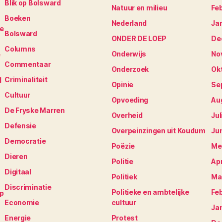
Blik op Bolsward
Natuur en milieu
Fe
Boeken
Nederland
Ja
je
Bolsward
ONDER DE LOEP
De
Columns
Onderwijs
No
e
Commentaar
Onderzoek
Ok
Criminaliteit
N
Opinie
Se
Cultuur
Opvoeding
Au
De Fryske Marren
Overheid
Jul
Defensie
Overpeinzingen uit Koudum
Ju
Democratie
Poëzie
Me
Dieren
Politie
Apr
Digitaal
Politiek
Ma
Discriminatie
Politieke en ambtelijke
Fe
op
Economie
cultuur
Ja
Energie
Protest