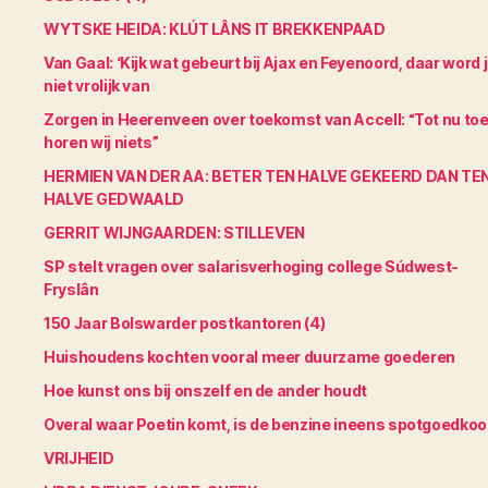
WYTSKE HEIDA: KLÚT LÂNS IT BREKKENPAAD
Van Gaal: ‘Kijk wat gebeurt bij Ajax en Feyenoord, daar word 
niet vrolijk van
Zorgen in Heerenveen over toekomst van Accell: “Tot nu to
horen wij niets”
HERMIEN VAN DER AA: BETER TEN HALVE GEKEERD DAN TE
HALVE GEDWAALD
GERRIT WIJNGAARDEN: STILLEVEN
SP stelt vragen over salarisverhoging college Súdwest-
Fryslân
150 Jaar Bolswarder postkantoren (4)
Huishoudens kochten vooral meer duurzame goederen
Hoe kunst ons bij onszelf en de ander houdt
Overal waar Poetin komt, is de benzine ineens spotgoedko
VRIJHEID