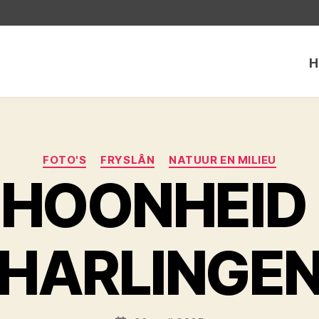
H
Categorieën
FOTO'S
FRYSLÂN
NATUUR EN MILIEU
HOONHEID 
HARLINGE