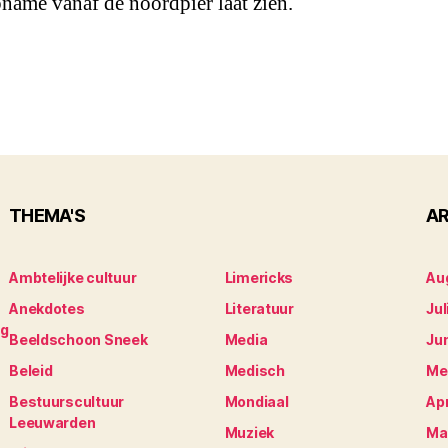
name vanaf de noordpier laat zien.
THEMA'S
AR
Ambtelijke cultuur
Limericks
Au
Anekdotes
Literatuur
Jul
ng
Beeldschoon Sneek
Media
Ju
Beleid
Medisch
Me
Bestuurscultuur
Mondiaal
Apr
Leeuwarden
Muziek
Ma