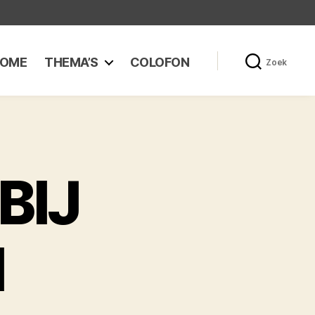
OME
THEMA’S
COLOFON
Zoek
BIJ
N