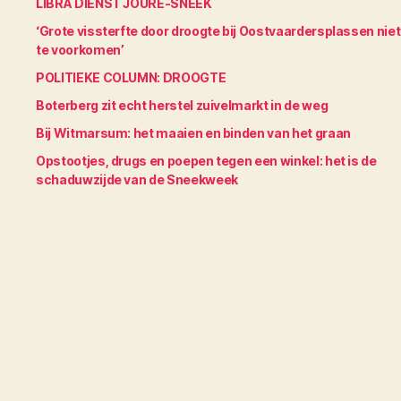
LIBRA DIENST JOURE-SNEEK
‘Grote vissterfte door droogte bij Oostvaardersplassen niet
te voorkomen’
POLITIEKE COLUMN: DROOGTE
Boterberg zit echt herstel zuivelmarkt in de weg
Bij Witmarsum: het maaien en binden van het graan
Opstootjes, drugs en poepen tegen een winkel: het is de
schaduwzijde van de Sneekweek