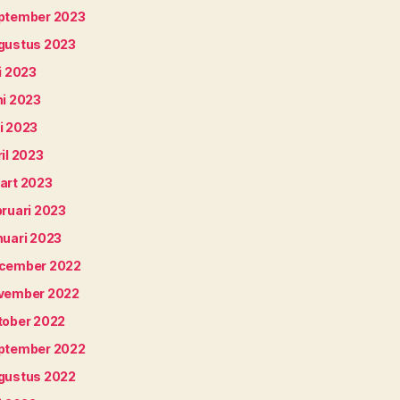
ptember 2023
gustus 2023
i 2023
ni 2023
i 2023
il 2023
art 2023
bruari 2023
nuari 2023
cember 2022
vember 2022
tober 2022
ptember 2022
gustus 2022