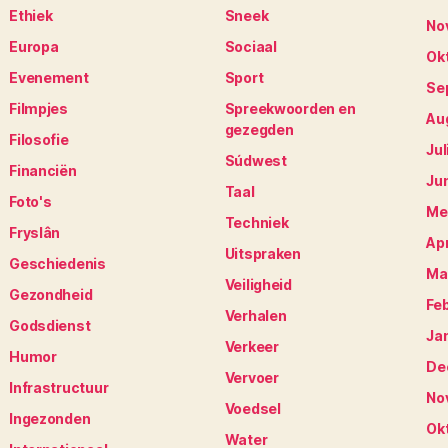
Ethiek
Sneek
No
Europa
Sociaal
Ok
Evenement
Sport
Se
Filmpjes
Spreekwoorden en
Au
gezegden
Filosofie
Jul
Súdwest
Financiën
Ju
Taal
Foto's
Me
Techniek
Fryslân
Apr
Uitspraken
Geschiedenis
Ma
Veiligheid
Gezondheid
Fe
Verhalen
Godsdienst
Ja
Verkeer
Humor
De
Vervoer
Infrastructuur
No
Voedsel
Ingezonden
Ok
Water