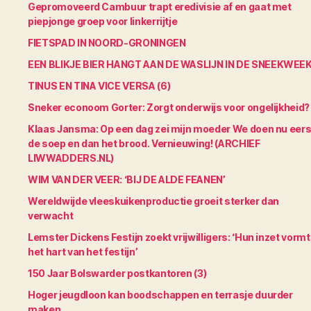
Gepromoveerd Cambuur trapt eredivisie af en gaat met
piepjonge groep voor linkerrijtje
FIETSPAD IN NOORD-GRONINGEN
EEN BLIKJE BIER HANGT AAN DE WASLIJN IN DE SNEEKWEE
TINUS EN TINA VICE VERSA (6)
Sneker econoom Gorter: Zorgt onderwijs voor ongelijkheid?
Klaas Jansma: Op een dag zei mijn moeder We doen nu eers
de soep en dan het brood. Vernieuwing! (ARCHIEF
LIWWADDERS.NL)
WIM VAN DER VEER: ‘BIJ DE ALDE FEANEN’
Wereldwijde vleeskuikenproductie groeit sterker dan
verwacht
Lemster Dickens Festijn zoekt vrijwilligers: ‘Hun inzet vormt
het hart van het festijn’
150 Jaar Bolswarder postkantoren (3)
Hoger jeugdloon kan boodschappen en terrasje duurder
maken