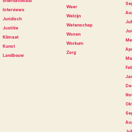
Internationaal
Se
Weer
Interviews
Au
Welzijn
Juridisch
Jul
Wetenschap
Justitie
Ju
Wonen
Klimaat
Me
Workum
Kunst
Apr
Zorg
Landbouw
Ma
Fe
Ja
De
No
Ok
Se
Au
Jul