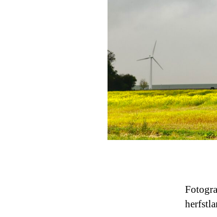
Fotogra
herfstl