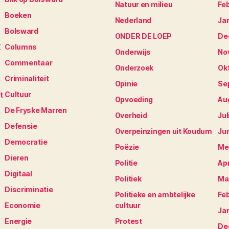
Natuur en milieu
Fe
Boeken
Nederland
Ja
Bolsward
ONDER DE LOEP
De
Columns
K
Onderwijs
No
Commentaar
Onderzoek
Ok
Criminaliteit
Opinie
Se
Cultuur
t
Opvoeding
Au
De Fryske Marren
Overheid
Jul
Defensie
Overpeinzingen uit Koudum
Ju
Democratie
Poëzie
Me
Dieren
Politie
Apr
Digitaal
Politiek
Ma
Discriminatie
Politieke en ambtelijke
Fe
Economie
cultuur
Ja
Energie
Protest
De