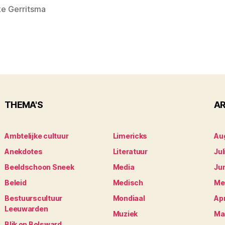
ke Gerritsma
THEMA'S
AR
Ambtelijke cultuur
Limericks
Au
Anekdotes
Literatuur
Jul
Beeldschoon Sneek
Media
Ju
Beleid
Medisch
Me
Bestuurscultuur
Mondiaal
Apr
Leeuwarden
Muziek
Ma
Blik op Bolsward