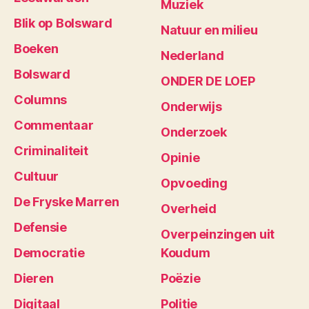
Muziek
Blik op Bolsward
Natuur en milieu
Boeken
Nederland
Bolsward
ONDER DE LOEP
Columns
Onderwijs
Commentaar
Onderzoek
Criminaliteit
Opinie
Cultuur
Opvoeding
De Fryske Marren
Overheid
Defensie
Overpeinzingen uit
Democratie
Koudum
Dieren
Poëzie
Digitaal
Politie