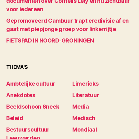
documenten over Cornelis Lely en nu zichtbaar
voor iedereen
Gepromoveerd Cambuur trapt eredivisie af en
gaat met piepjonge groep voor linkerrijtje
FIETSPAD IN NOORD-GRONINGEN
THEMA'S
Ambtelijke cultuur
Limericks
Anekdotes
Literatuur
Beeldschoon Sneek
Media
Beleid
Medisch
Bestuurscultuur
Mondiaal
Leeuwarden