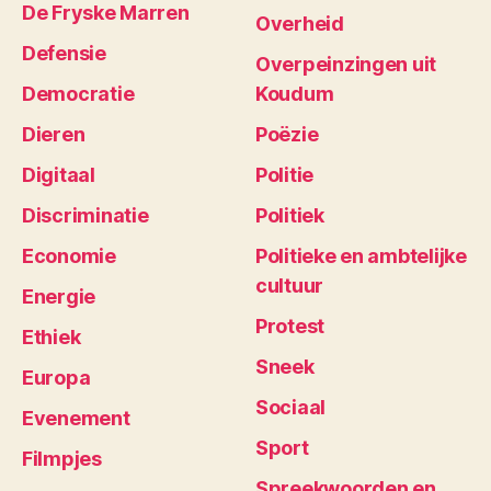
De Fryske Marren
Overheid
Defensie
Overpeinzingen uit
Democratie
Koudum
Dieren
Poëzie
Digitaal
Politie
Discriminatie
Politiek
Economie
Politieke en ambtelijke
cultuur
Energie
Protest
Ethiek
Sneek
Europa
Sociaal
Evenement
Sport
Filmpjes
Spreekwoorden en