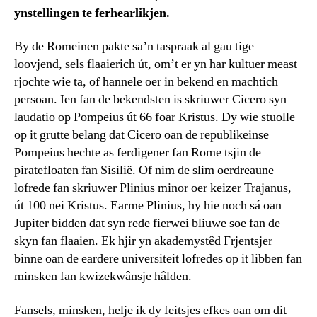
ynstellingen te ferhearlikjen.
By de Romeinen pakte sa’n taspraak al gau tige
loovjend, sels flaaierich út, om’t er yn har kultuer meast
rjochte wie ta, of hannele oer in bekend en machtich
persoan. Ien fan de bekendsten is skriuwer Cicero syn
laudatio op Pompeius út 66 foar Kristus. Dy wie stuolle
op it grutte belang dat Cicero oan de republikeinse
Pompeius hechte as ferdigener fan Rome tsjin de
piratefloaten fan Sisilië. Of nim de slim oerdreaune
lofrede fan skriuwer Plinius minor oer keizer Trajanus,
út 100 nei Kristus. Earme Plinius, hy hie noch sá oan
Jupiter bidden dat syn rede fierwei bliuwe soe fan de
skyn fan flaaien. Ek hjir yn akademystêd Frjentsjer
binne oan de eardere universiteit lofredes op it libben fan
minsken fan kwizekwânsje hâlden.
Fansels, minsken, helje ik dy feitsjes efkes oan om dit