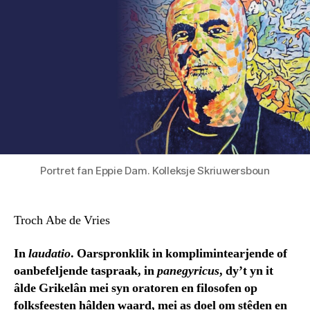
Portret fan Eppie Dam. Kolleksje Skriuwersboun
Troch Abe de Vries
In
laudatio
. Oarspronklik in komplimintearjende of
oanbefeljende taspraak, in
panegyricus
, dy’t yn it
âlde Grikelân mei syn oratoren en filosofen op
folksfeesten hâlden waard, mei as doel om stêden en