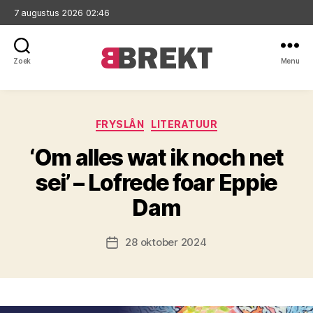
7 augustus 2026 02:46
Zoek
Menu
Brekt
Categorieën
FRYSLÂN
LITERATUUR
‘Om alles wat ik noch net
sei’ – Lofrede foar Eppie
Dam
28 oktober 2024
Berichtdatum