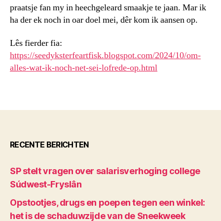
praatsje fan my in heechgeleard smaakje te jaan. Mar ik
ha der ek noch in oar doel mei, dêr kom ik aansen op.
Lês fierder fia:
https://seedyksterfeartfisk.blogspot.com/2024/10/om-
alles-wat-ik-noch-net-sei-lofrede-op.html
RECENTE BERICHTEN
SP stelt vragen over salarisverhoging college
Súdwest-Fryslân
Opstootjes, drugs en poepen tegen een winkel:
het is de schaduwzijde van de Sneekweek