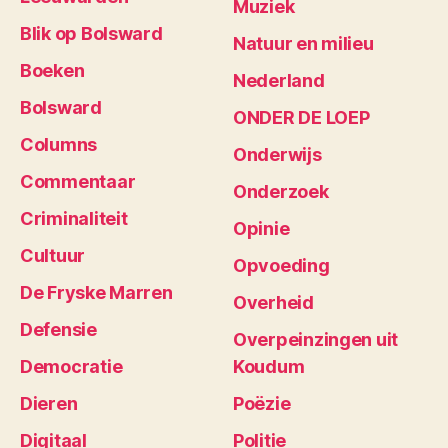
Muziek
Blik op Bolsward
Natuur en milieu
Boeken
Nederland
Bolsward
ONDER DE LOEP
Columns
Onderwijs
Commentaar
Onderzoek
Criminaliteit
Opinie
Cultuur
Opvoeding
De Fryske Marren
Overheid
Defensie
Overpeinzingen uit
Democratie
Koudum
Dieren
Poëzie
Digitaal
Politie