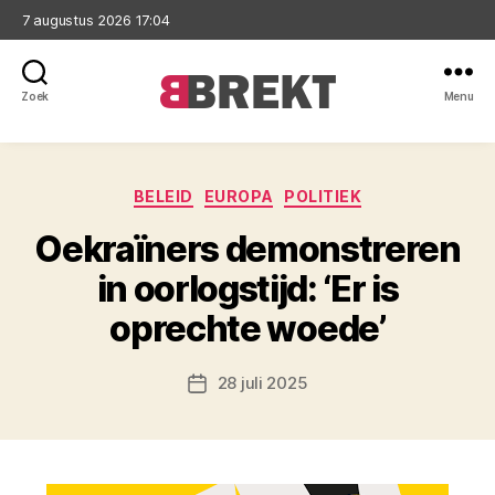
7 augustus 2026 17:04
Zoek
Menu
Brekt
Categorieën
BELEID
EUROPA
POLITIEK
Oekraïners demonstreren
in oorlogstijd: ‘Er is
oprechte woede’
28 juli 2025
Berichtdatum