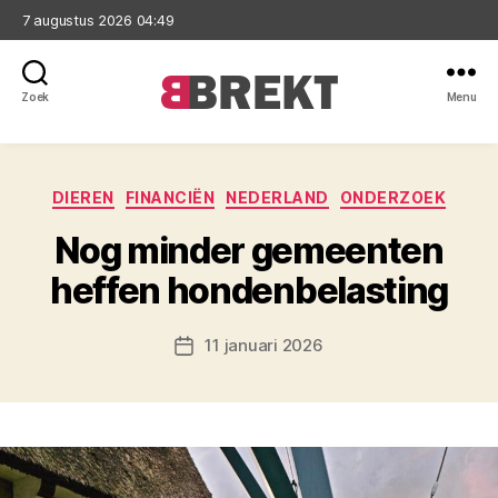
7 augustus 2026 04:49
Zoek
Menu
Brekt
Categorieën
DIEREN
FINANCIËN
NEDERLAND
ONDERZOEK
Nog minder gemeenten
heffen hondenbelasting
11 januari 2026
Berichtdatum