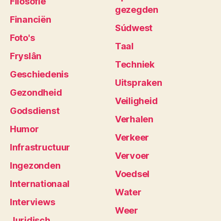
Filosofie
gezegden
Financiën
Súdwest
Foto's
Taal
Fryslân
Techniek
Geschiedenis
Uitspraken
Gezondheid
Veiligheid
Godsdienst
Verhalen
Humor
Verkeer
Infrastructuur
Vervoer
Ingezonden
Voedsel
Internationaal
Water
Interviews
Weer
Juridisch