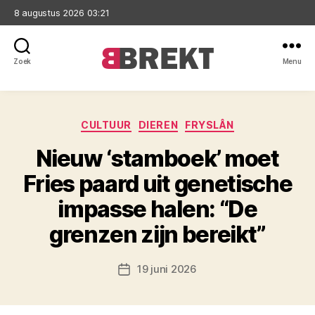
8 augustus 2026 03:21
Zoek
Menu
Brekt
Categorieën
CULTUUR
DIEREN
FRYSLÂN
Nieuw ‘stamboek’ moet
Fries paard uit genetische
impasse halen: “De
grenzen zijn bereikt”
19 juni 2026
Berichtdatum