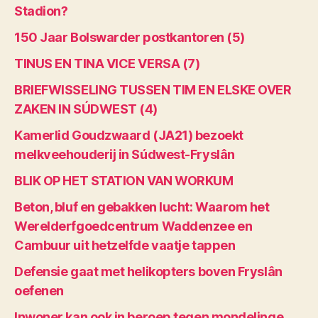
Stadion?
150 Jaar Bolswarder postkantoren (5)
TINUS EN TINA VICE VERSA (7)
BRIEFWISSELING TUSSEN TIM EN ELSKE OVER
ZAKEN IN SÚDWEST (4)
Kamerlid Goudzwaard (JA21) bezoekt
melkveehouderij in Súdwest-Fryslân
BLIK OP HET STATION VAN WORKUM
Beton, bluf en gebakken lucht: Waarom het
Werelderfgoedcentrum Waddenzee en
Cambuur uit hetzelfde vaatje tappen
Defensie gaat met helikopters boven Fryslân
oefenen
Inwoner kan ook in beroep tegen mondelinge