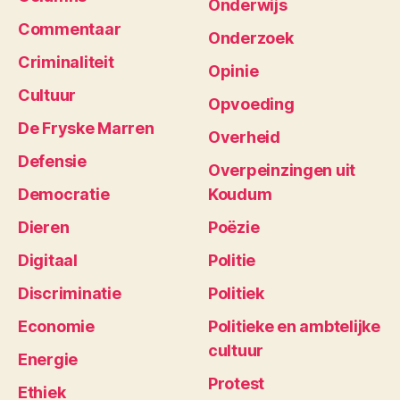
Onderwijs
Commentaar
Onderzoek
Criminaliteit
Opinie
Cultuur
Opvoeding
De Fryske Marren
Overheid
Defensie
Overpeinzingen uit
Democratie
Koudum
Dieren
Poëzie
Digitaal
Politie
Discriminatie
Politiek
Economie
Politieke en ambtelijke
cultuur
Energie
Protest
Ethiek