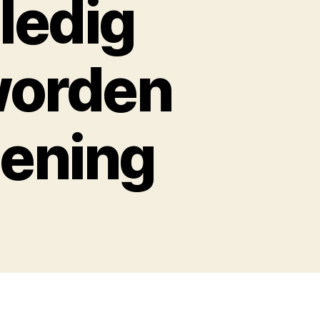
lledig
worden
lening