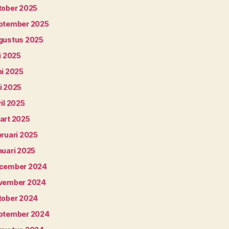
tober 2025
ptember 2025
gustus 2025
i 2025
ni 2025
i 2025
il 2025
art 2025
bruari 2025
nuari 2025
cember 2024
vember 2024
tober 2024
ptember 2024