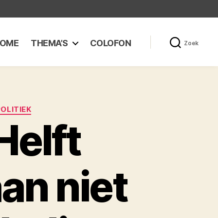
OME
THEMA’S
COLOFON
Zoek
POLITIEK
elft
an niet