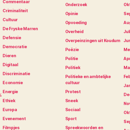
Commentaar
Onderzoek
Ok
Criminaliteit
Opinie
Se
Cultuur
Opvoeding
Au
De Fryske Marren
Overheid
Jul
Defensie
Overpeinzingen uit Koudum
Ju
Democratie
Poëzie
Me
Dieren
Politie
Apr
Digitaal
Politiek
Ma
Discriminatie
Politieke en ambtelijke
Fe
Economie
cultuur
Ja
Energie
Protest
De
%
Ethiek
Sneek
No
Europa
Sociaal
Ok
Evenement
Sport
Se
Filmpjes
Spreekwoorden en