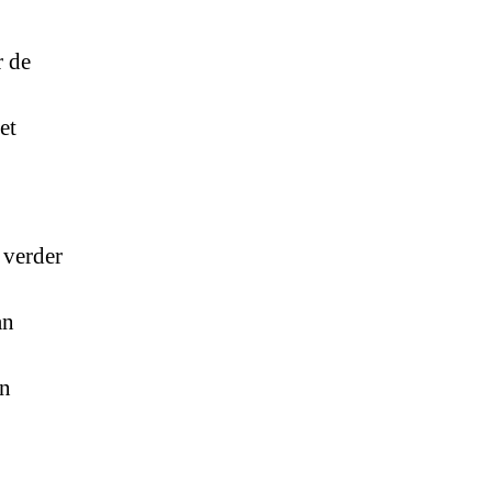
r de
et
 verder
an
en