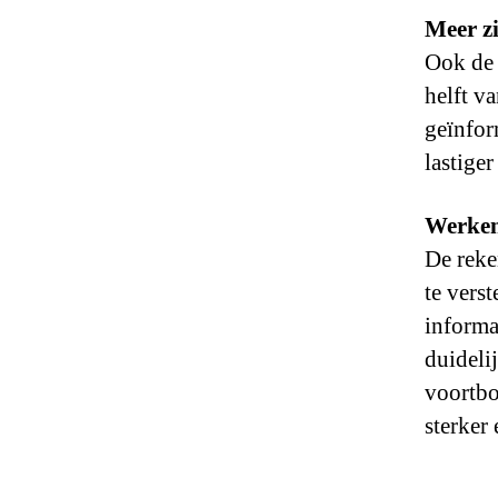
Meer zi
Ook de 
helft va
geïnfor
lastige
Werken
De reke
te vers
informa
duideli
voortbo
sterker