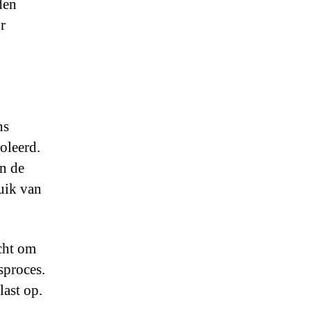
den
r
ns
oleerd.
en de
uik van
icht om
sproces.
last op.