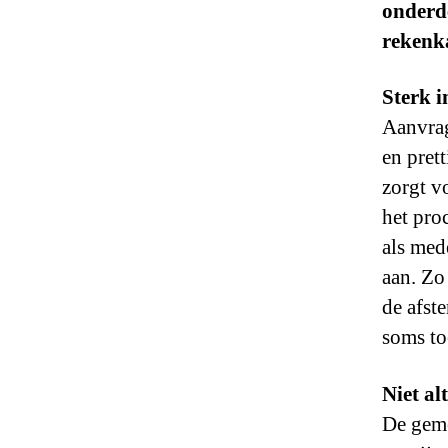
onderde
rekenk
Sterk i
Aanvrag
en pret
zorgt v
het pro
als med
aan. Zo
de afste
soms to
Niet al
De geme