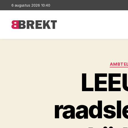
6 augustus 2026 10:40
Brekt
AMBTEL
LEE
raadsl