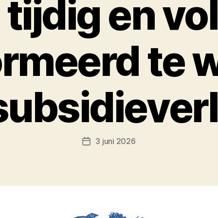
d tijdig en vo
ormeerd te 
subsidiever
3 juni 2026
Berichtdatum