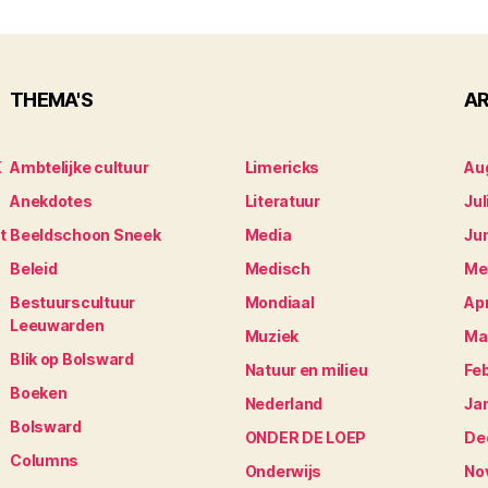
THEMA'S
AR
K
Ambtelijke cultuur
Limericks
Au
Anekdotes
Literatuur
Jul
t
Beeldschoon Sneek
Media
Ju
Beleid
Medisch
Me
Bestuurscultuur
Mondiaal
Apr
Leeuwarden
Muziek
Ma
Blik op Bolsward
Natuur en milieu
Fe
Boeken
Nederland
Ja
Bolsward
ONDER DE LOEP
De
Columns
Onderwijs
No