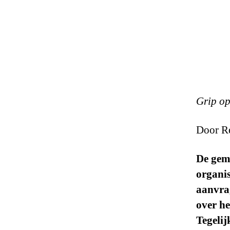
Grip op
Door R
De gem
organis
aanvrag
over h
Tegelij