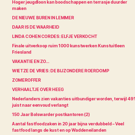
Hoger jeugdloon kan boodschappen en terrasje duurder
maken
DE NIEUWE BUREN IN LEMMER
DAAR IS DE WAARHEID
LINDA COHEN CORDES: ELFJE VERKOCHT
Finale uitverkoop ruim 1000 kunstwerken Kunstuitleen
Friesland
VAKANTIE EN ZO…
WIETZE DE VRIES: DE BIJZONDERE ROERDOMP
ZOMEROFFER
VERHAALTJE OVER HEEG
Nederlanders zien vakanties uitbundiger worden, terwijl 49
juist naar eenvoud verlangt
150 Jaar Bolswarder postkantoren (2)
Aantal fastfoodzaken in 20 jaar bijna verdubbeld – Veel
fastfood langs de kust en op Waddeneilanden