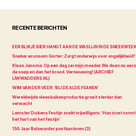
RECENTE BERICHTEN
EEN BLIKJE BIER HANGT AAN DE WASLIJN IN DE SNEEKWEE
Sneker econoom Gorter: Zorgt onderwijs voor ongelijkheid?
Klaas Jansma: Op een dag zei mijn moeder We doen nu eers
de soep en dan het brood. Vernieuwing! (ARCHIEF
LIWWADDERS.NL)
WIM VAN DER VEER: ‘BIJ DE ALDE FEANEN’
Wereldwijde vleeskuikenproductie groeit sterker dan
verwacht
Lemster Dickens Festijn zoekt vrijwilligers: ‘Hun inzet vormt
het hart van het festijn’
150 Jaar Bolswarder postkantoren (3)