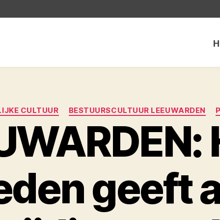
H
Categorieën
IJKE CULTUUR
BESTUURSCULTUUR LEEUWARDEN
UWARDEN: H
eden geeft a