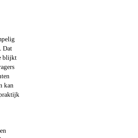
mpelig
. Dat
 blijkt
ragers
nten
en kan
praktijk
ken