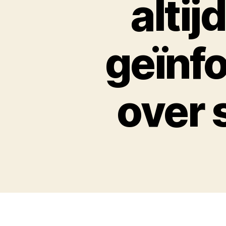
altij
geïnf
over 