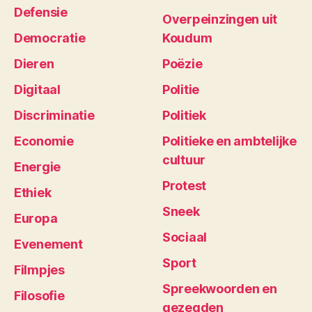
Defensie
Overpeinzingen uit
Democratie
Koudum
Dieren
Poëzie
Digitaal
Politie
Discriminatie
Politiek
Economie
Politieke en ambtelijke
cultuur
Energie
Protest
Ethiek
Sneek
Europa
Sociaal
Evenement
Sport
Filmpjes
Spreekwoorden en
Filosofie
gezegden