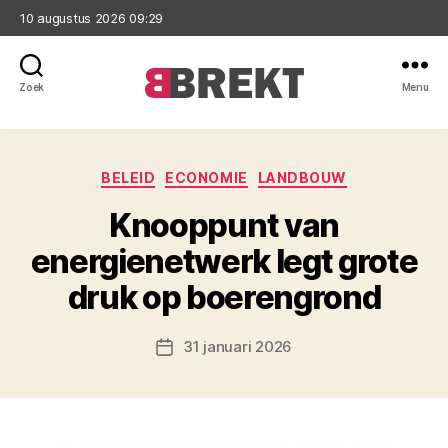
10 augustus 2026 09:29
Zoek
Menu
Brekt
Categorieën
BELEID
ECONOMIE
LANDBOUW
Knooppunt van
energienetwerk legt grote
druk op boerengrond
31 januari 2026
Berichtdatum