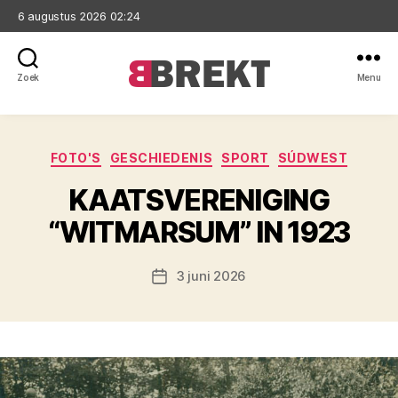
6 augustus 2026 02:24
Zoek
Menu
Brekt
Categorieën
FOTO'S
GESCHIEDENIS
SPORT
SÚDWEST
KAATSVERENIGING
“WITMARSUM” IN 1923
3 juni 2026
Berichtdatum