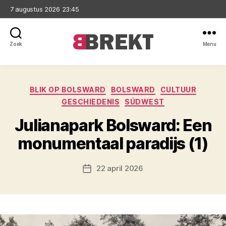
7 augustus 2026 23:45
Zoek
Menu
Brekt
Categorieën
BLIK OP BOLSWARD
BOLSWARD
CULTUUR
GESCHIEDENIS
SÚDWEST
Julianapark Bolsward: Een
monumentaal paradijs (1)
22 april 2026
Berichtdatum