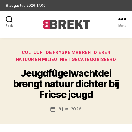
8 augustus 2026 17:00
Zoek
Menu
Brekt
Categorieën
CULTUUR
DE FRYSKE MARREN
DIEREN
NATUUR EN MILIEU
NIET GECATEGORISEERD
Jeugdfûgelwachtdei
brengt natuur dichter bij
Friese jeugd
8 juni 2026
Berichtdatum