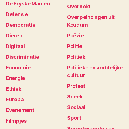
De Fryske Marren
Overheid
Defensie
Overpeinzingen uit
Democratie
Koudum
Dieren
Poëzie
Digitaal
Politie
Discriminatie
Politiek
Economie
Politieke en ambtelijke
cultuur
Energie
Protest
Ethiek
Sneek
Europa
Sociaal
Evenement
Sport
Filmpjes
Spreekwoorden en